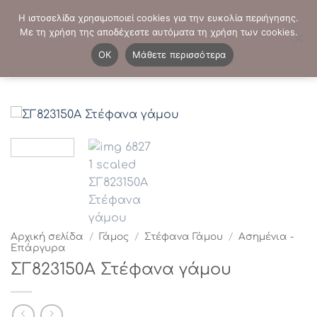
Μετάβαση
ΤΗΛΕΦΩΝΙΚΕΣ ΠΑΡΑΓΓΕΛΙΕΣ:
2103819413
-
2103821941
Η ιστοσελίδα χρησιμοποιεί cookies για την ευκολία περιήγησης.
στο
Με τη χρήση της αποδέχεστε αυτόματα τη χρήση των cookies.
περιεχόμενο
0
OK
Μάθετε περισσότερα
Αρχική σελίδα
/
Γάμος
/
Στέφανα Γάμου
/
Ασημένια -
Επάργυρα
ΣΓ823150Α Στέφανα γάμου