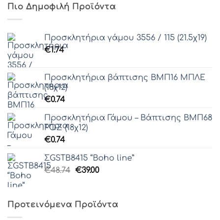
Πιο Δημοφιλή Προϊόντα
Προσκλητήρια γάμου 3556 / 115 (21.5χ19)
€
1.74
Προσκλητήρια βάπτισης ΒΜΠ16 ΜΠΛΕ
(18χ12)
€
0.74
Προσκλητήρια Γάμου – Βάπτισης ΒΜΠ68
ΡΟΖ (18χ12)
€
0.74
ΣGSTB8415 “Boho line”
Original
Η
€
48.74
€
39.00
price
τρέχουσα
was:
τιμή
€48.74.
είναι:
Προτεινόμενα Προϊόντα
€39.00.