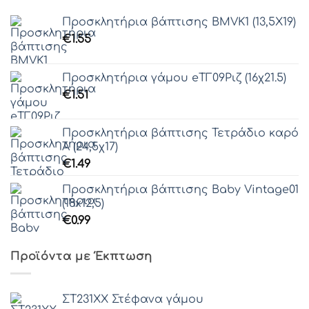
Προσκλητήρια βάπτισης ΒΜVΚ1 (13,5Χ19)
€
1.55
Προσκλητήρια γάμου eΤΓ09Ριζ (16χ21.5)
€
1.51
Προσκλητήρια βάπτισης Τετράδιο καρό
Α (24,5χ17)
€
1.49
Προσκλητήρια βάπτισης Baby Vintage01
(18x12,5)
€
0.99
Προϊόντα με Έκπτωση
ΣΤ231ΧΧ Στέφανα γάμου