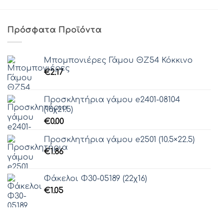
Πρόσφατα Προϊόντα
Μπομπονιέρες Γάμου ΘZ54 Κόκκινο
€
2.17
Προσκλητήρια γάμου e2401-08104
(16χ21.5)
€
0.00
Προσκλητήρια γάμου e2501 (10.5×22.5)
€
1.86
Φάκελοι Φ30-05189 (22χ16)
€
1.05