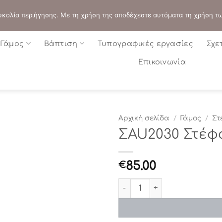
ΔΙΕΥΘΥΝΣΗ:
ΣΟΛΩΝΟΣ 109 - ΑΘΗΝΑ
 ευκολία περιήγησης. Με τη χρήση της αποδέχεστε αυτόματα τη χρήση τ
Γάμος
Βάπτιση
Τυπογραφικές εργασίες
Σχε
Επικοινωνία
Αρχική σελίδα
/
Γάμος
/
Στ
ΣAU2030 Στέφ
85.00
€
ΣAU2030 Στέφανα γάμου π