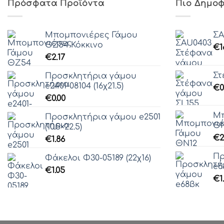
Πρόσφατα Προϊόντα
Πιο Δημοφ
Μπομπονιέρες Γάμου
ΣA
ΘZ54 Κόκκινο
€
1
€
2.17
Στ
Προσκλητήρια γάμου
e2401-08104 (16χ21.5)
€
0
€
0.00
Μπ
Προσκλητήρια γάμου e2501
ΘΝ
(10.5×22.5)
€
2
€
1.86
Πρ
Φάκελοι Φ30-05189 (22χ16)
e6
€
1.05
€
1