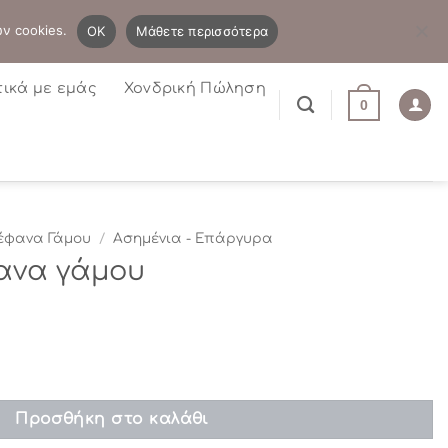
B2B
Η λίστα μου
Newsletter
ων cookies.
OK
Μάθετε περισσότερα
τικά με εμάς
Χονδρική Πώληση
0
έφανα Γάμου
/
Ασημένια - Επάργυρα
ανα γάμου
οσότητα
Προσθήκη στο καλάθι