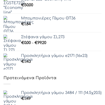
€
50.00
Μπομπονιέρες Γάμου ΘΤ36
€
1.84
Στέφανα γάμου ΣL273
Price
€
0.00
–
€
99.20
range:
€0.00
Προσκλητήρια γάμου e2171 (16x23)
through
€
1.43
€99.20
Προτεινόμενα Προϊόντα
Προσκλητήρια γάμου 3484 / 111 (14.5χ20.5)
€
1.49