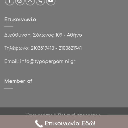
Επικοινωνία
Διεύθυνση:
Σόλωνος 109 - Αθήνα
Τηλέφωνα:
2103819413
-
2103821941
Email:
info@typopergamini.gr
Member of
Όροι χρήσης & Πολιτική Απορρήτου
Πολιτικές Επιστροφών
Τρόποι Πληρωμής
Επικοινωνία Εδώ!
Σχετικά με εμάς
Χονδρική Πώληση
Επικοινωνία