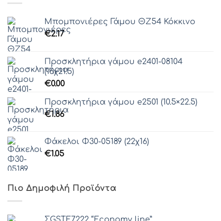
Μπομπονιέρες Γάμου ΘZ54 Κόκκινο
€
2.17
Προσκλητήρια γάμου e2401-08104
(16χ21.5)
€
0.00
Προσκλητήρια γάμου e2501 (10.5×22.5)
€
1.86
Φάκελοι Φ30-05189 (22χ16)
€
1.05
Πιο Δημοφιλή Προϊόντα
ΣGSTE7222 “Economy line”