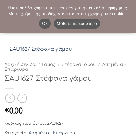
Μετάβαση
ΤΗΛΕΦΩΝΙΚΕΣ ΠΑΡΑΓΓΕΛΙΕΣ:
2103819413
-
2103821941
Η ιστοσελίδα χρησιμοποιεί cookies για την ευκολία περιήγησης.
στο
Με τη χρήση της αποδέχεστε αυτόματα τη χρήση των cookies.
περιεχόμενο
0
OK
Μάθετε περισσότερα
Αρχική σελίδα
/
Γάμος
/
Στέφανα Γάμου
/
Ασημένια -
Επάργυρα
ΣAU1627 Στέφανα γάμου
0.00
€
Κωδικός προϊόντος:
ΣAU1627
Κατηγορία:
Ασημένια - Επάργυρα