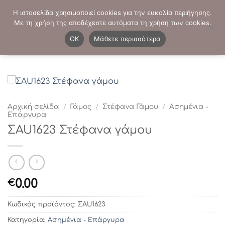
Μετάβαση
ΤΗΛΕΦΩΝΙΚΕΣ ΠΑΡΑΓΓΕΛΙΕΣ:
2103819413
-
2103821941
Η ιστοσελίδα χρησιμοποιεί cookies για την ευκολία περιήγησης.
στο
Με τη χρήση της αποδέχεστε αυτόματα τη χρήση των cookies.
περιεχόμενο
0
OK
Μάθετε περισσότερα
Αρχική σελίδα
/
Γάμος
/
Στέφανα Γάμου
/
Ασημένια -
Επάργυρα
ΣAU1623 Στέφανα γάμου
0.00
€
Κωδικός προϊόντος:
ΣAU1623
Κατηγορία:
Ασημένια - Επάργυρα