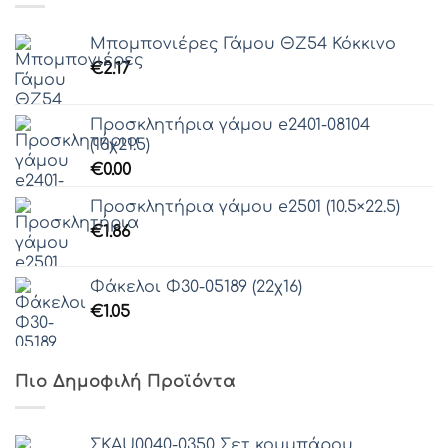
Μπομπονιέρες Γάμου ΘZ54 Κόκκινο
€
2.17
Προσκλητήρια γάμου e2401-08104
(16χ21.5)
€
0.00
Προσκλητήρια γάμου e2501 (10.5×22.5)
€
1.86
Φάκελοι Φ30-05189 (22χ16)
€
1.05
Πιο Δημοφιλή Προϊόντα
ΣΚAU0040-0350 Σετ κουμπάρου