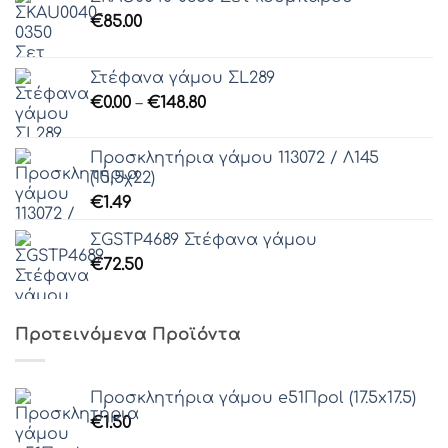
€
85.00
Στέφανα γάμου ΣL289
Price
€
0.00
–
€
148.80
range:
€0.00
Προσκλητήρια γάμου 113072 / Λ145
through
(15,5χ22)
€148.80
€
1.49
ΣGSTP4689 Στέφανα γάμου
€
72.50
Προτεινόμενα Προϊόντα
Προσκλητήρια γάμου e51Πpol (17.5x17.5)
€
1.50