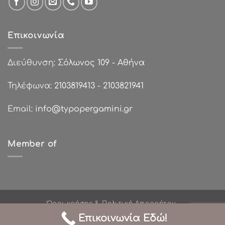
Επικοινωνία
Διεύθυνση:
Σόλωνος 109 - Αθήνα
Τηλέφωνα:
2103819413
-
2103821941
Email:
info@typopergamini.gr
Member of
Όροι χρήσης & Πολιτική Απορρήτου
Πολιτικές Επιστροφών
Τρόποι Πληρωμής
Επικοινωνία Εδώ!
Σχετικά με εμάς
Χονδρική Πώληση
Επικοινωνία