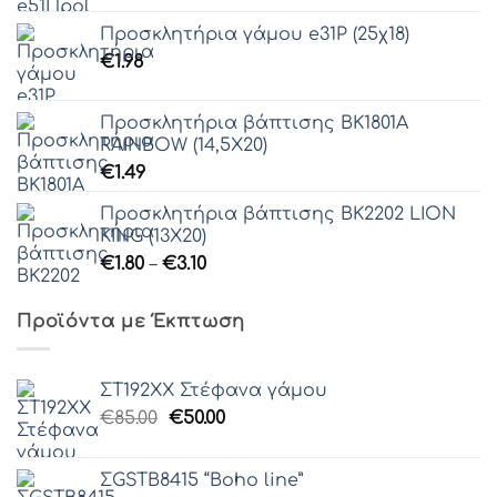
Προσκλητήρια γάμου e31Ρ (25χ18)
€
1.98
Προσκλητήρια βάπτισης ΒΚ1801Α
RAINBOW (14,5Χ20)
€
1.49
Προσκλητήρια βάπτισης ΒΚ2202 LION
KING (13Χ20)
Price
€
1.80
–
€
3.10
range:
€1.80
Προϊόντα με Έκπτωση
through
€3.10
ΣΤ192ΧΧ Στέφανα γάμου
Original
Η
€
85.00
€
50.00
price
τρέχουσα
was:
τιμή
ΣGSTB8415 “Boho line”
€85.00.
είναι: