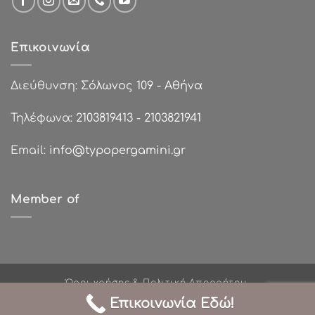
Επικοινωνία
Διεύθυνση:
Σόλωνος 109 - Αθήνα
Τηλέφωνα:
2103819413
-
2103821941
Email:
info@typopergamini.gr
Member of
Όροι χρήσης & Πολιτική Απορρήτου
Πολιτικές Επιστροφών
Τρόποι Πληρωμής
Επικοινωνία Εδώ!
Σχετικά με εμάς
Χονδρική Πώληση
Επικοινωνία