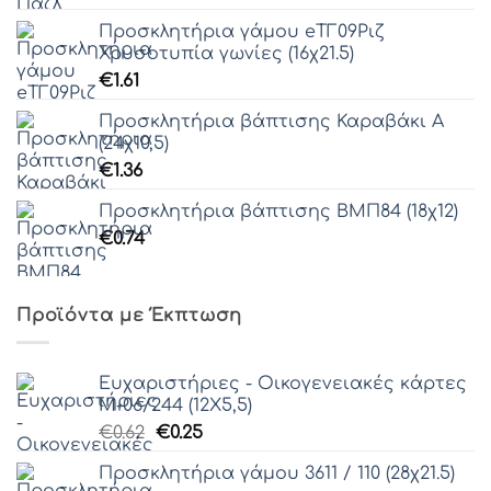
Προσκλητήρια γάμου eΤΓ09Ριζ
Χρυσοτυπία γωνίες (16χ21.5)
€
1.61
Προσκλητήρια βάπτισης Καραβάκι Α
(24χ10,5)
€
1.36
Προσκλητήρια βάπτισης ΒΜΠ84 (18χ12)
€
0.74
Προϊόντα με Έκπτωση
Ευχαριστήριες - Οικογενειακές κάρτες
Μ-06/244 (12Χ5,5)
Original
Η
€
0.62
€
0.25
price
τρέχουσα
Προσκλητήρια γάμου 3611 / 110 (28χ21.5)
was:
τιμή