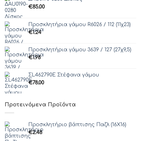
€
85.00
Προσκλητήρια γάμου R6026 / 112 (11χ23)
€
1.24
Προσκλητήρια γάμου 3639 / 127 (27χ9,5)
€
1.98
ΣL462790Ε Στέφανα γάμου
€
78.00
Προτεινόμενα Προϊόντα
Προσκλητήριο βάπτισης Παζλ (16Χ16)
€
2.48