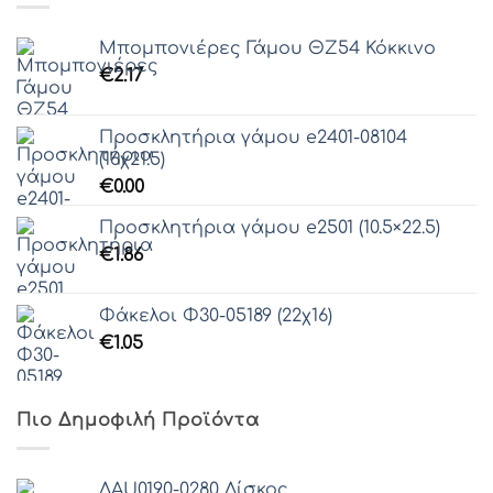
Μπομπονιέρες Γάμου ΘZ54 Κόκκινο
€
2.17
Προσκλητήρια γάμου e2401-08104
(16χ21.5)
€
0.00
Προσκλητήρια γάμου e2501 (10.5×22.5)
€
1.86
Φάκελοι Φ30-05189 (22χ16)
€
1.05
Πιο Δημοφιλή Προϊόντα
ΔAU0190-0280 Δίσκος