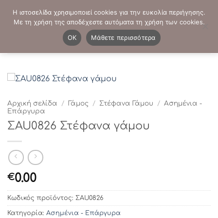
Μετάβαση
ΤΗΛΕΦΩΝΙΚΕΣ ΠΑΡΑΓΓΕΛΙΕΣ:
2103819413
-
2103821941
Η ιστοσελίδα χρησιμοποιεί cookies για την ευκολία περιήγησης.
στο
Με τη χρήση της αποδέχεστε αυτόματα τη χρήση των cookies.
περιεχόμενο
0
OK
Μάθετε περισσότερα
Αρχική σελίδα
/
Γάμος
/
Στέφανα Γάμου
/
Ασημένια -
Επάργυρα
ΣAU0826 Στέφανα γάμου
0.00
€
Κωδικός προϊόντος:
ΣAU0826
Κατηγορία:
Ασημένια - Επάργυρα