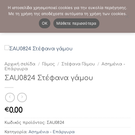
Μετάβαση
ΤΗΛΕΦΩΝΙΚΕΣ ΠΑΡΑΓΓΕΛΙΕΣ:
2103819413
-
2103821941
Η ιστοσελίδα χρησιμοποιεί cookies για την ευκολία περιήγησης.
στο
Με τη χρήση της αποδέχεστε αυτόματα τη χρήση των cookies.
περιεχόμενο
0
OK
Μάθετε περισσότερα
Αρχική σελίδα
/
Γάμος
/
Στέφανα Γάμου
/
Ασημένια -
Επάργυρα
ΣAU0824 Στέφανα γάμου
0.00
€
Κωδικός προϊόντος:
ΣAU0824
Κατηγορία:
Ασημένια - Επάργυρα