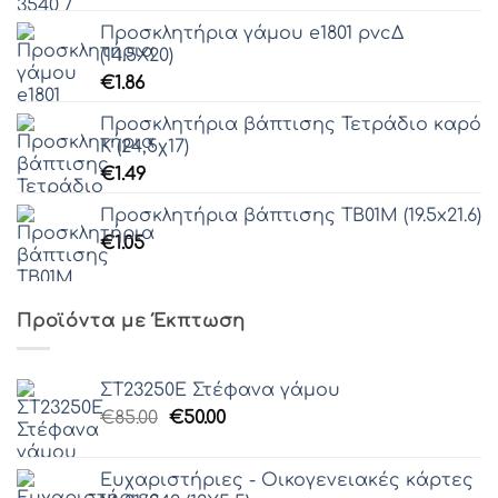
Προσκλητήρια γάμου e1801 pvcΔ
(14.5Χ20)
€
1.86
Προσκλητήρια βάπτισης Τετράδιο καρό
Κ (24,5χ17)
€
1.49
Προσκλητήρια βάπτισης ΤΒ01Μ (19.5x21.6)
€
1.05
Προϊόντα με Έκπτωση
ΣΤ23250Ε Στέφανα γάμου
Original
Η
€
85.00
€
50.00
price
τρέχουσα
was:
τιμή
Ευχαριστήριες - Οικογενειακές κάρτες
€85.00.
είναι: