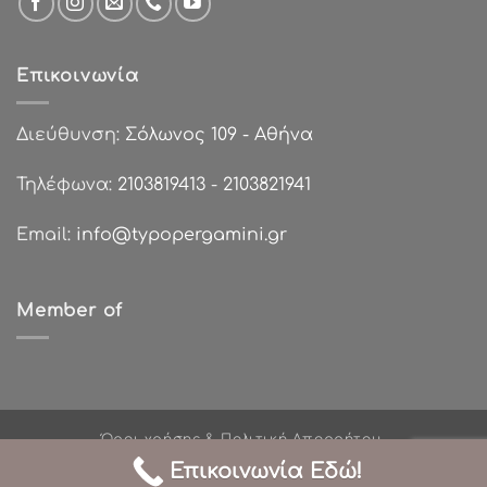
Επικοινωνία
Διεύθυνση:
Σόλωνος 109 - Αθήνα
Τηλέφωνα:
2103819413
-
2103821941
Email:
info@typopergamini.gr
Member of
Όροι χρήσης & Πολιτική Απορρήτου
Πολιτικές Επιστροφών
Τρόποι Πληρωμής
Επικοινωνία Εδώ!
Σχετικά με εμάς
Χονδρική Πώληση
Επικοινωνία