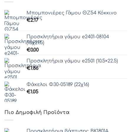
Μπομπονιέρες Γάμου ΘZ54 Κόκκινο
€
2.17
Προσκλητήρια γάμου e2401-08104
(16χ21.5)
€
0.00
Προσκλητήρια γάμου e2501 (10.5×22.5)
€
1.86
Φάκελοι Φ30-05189 (22χ16)
€
1.05
Πιο Δημοφιλή Προϊόντα
Προσκλητήρια βάπτισης ΒΚ1801Α