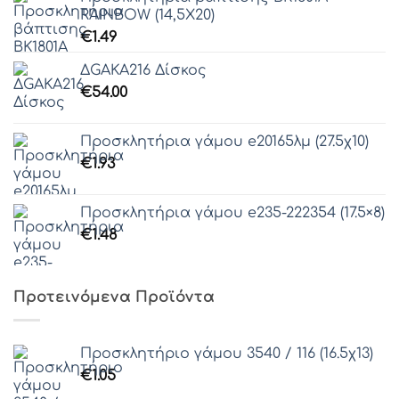
RAINBOW (14,5Χ20)
€
1.49
ΔGAKA216 Δίσκος
€
54.00
Προσκλητήρια γάμου e20165λμ (27.5χ10)
€
1.93
Προσκλητήρια γάμου e235-222354 (17.5×8)
€
1.48
Προτεινόμενα Προϊόντα
Προσκλητήριο γάμου 3540 / 116 (16.5χ13)
€
1.05