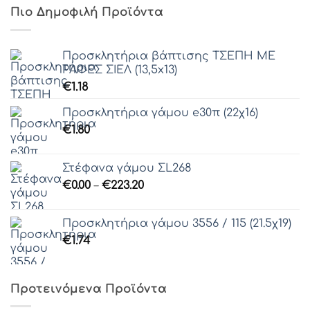
Πιο Δημοφιλή Προϊόντα
Προσκλητήρια βάπτισης ΤΣΕΠΗ ΜΕ
ΡΑΦΕΣ ΣΙΕΛ (13,5x13)
€
1.18
Προσκλητήρια γάμου e30π (22χ16)
€
1.80
Στέφανα γάμου ΣL268
Price
€
0.00
–
€
223.20
range:
€0.00
Προσκλητήρια γάμου 3556 / 115 (21.5χ19)
through
€
1.74
€223.20
Προτεινόμενα Προϊόντα