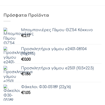
Πρόσφατα Προϊόντα
Μπομπονιέρες Γάμου ΘZ54 Κόκκινο
€
2.17
Προσκλητήρια γάμου e2401-08104
(16χ21.5)
€
0.00
Προσκλητήρια γάμου e2501 (10.5×22.5)
€
1.86
Φάκελοι Φ30-05189 (22χ16)
€
1.05