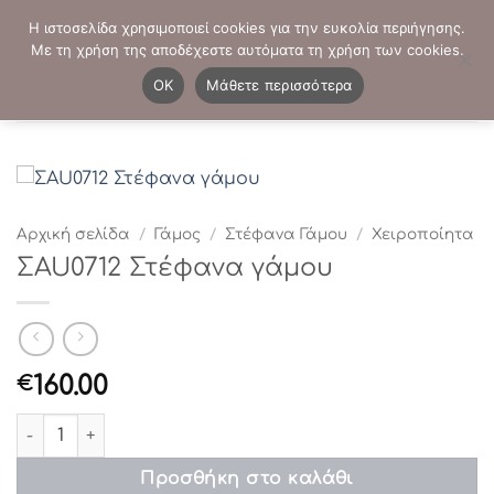
Μετάβαση
ΤΗΛΕΦΩΝΙΚΕΣ ΠΑΡΑΓΓΕΛΙΕΣ:
2103819413
-
2103821941
Η ιστοσελίδα χρησιμοποιεί cookies για την ευκολία περιήγησης.
στο
Με τη χρήση της αποδέχεστε αυτόματα τη χρήση των cookies.
περιεχόμενο
0
OK
Μάθετε περισσότερα
Αρχική σελίδα
/
Γάμος
/
Στέφανα Γάμου
/
Χειροποίητα
ΣAU0712 Στέφανα γάμου
160.00
€
ΣAU0712 Στέφανα γάμου ποσότητα
Προσθήκη στο καλάθι