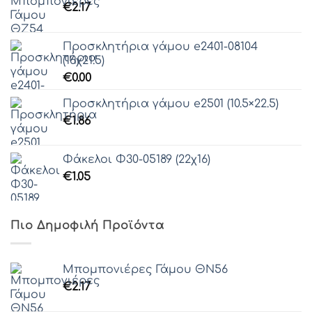
€
2.17
Προσκλητήρια γάμου e2401-08104
(16χ21.5)
€
0.00
Προσκλητήρια γάμου e2501 (10.5×22.5)
€
1.86
Φάκελοι Φ30-05189 (22χ16)
€
1.05
Πιο Δημοφιλή Προϊόντα
Μπομπονιέρες Γάμου ΘΝ56
€
2.17