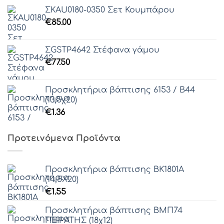
ΣΚAU0180-0350 Σετ Κουμπάρου
€
85.00
ΣGSTP4642 Στέφανα γάμου
€
77.50
Προσκλητήρια βάπτισης 6153 / Β44
(13,5χ20)
€
1.36
Προτεινόμενα Προϊόντα
Προσκλητήρια βάπτισης ΒΚ1801Α
(14,5Χ20)
€
1.55
Προσκλητήρια βάπτισης ΒΜΠ74
ΠΕΙΡΑΤΗΣ (18χ12)