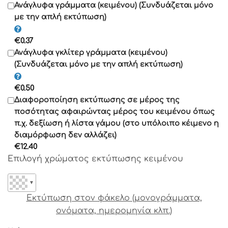
Γραμματοσειρά 11
Ανάγλυφα γράμματα (κειμένου) (Συνδυάζεται μόνο
με την απλή εκτύπωση)
Γραμματοσειρά 12
€
0.37
Γραμματοσειρά 13
Ανάγλυφα γκλίτερ γράμματα (κειμένου)
(Συνδυάζεται μόνο με την απλή εκτύπωση)
Γραμματοσειρά 14
€
0.50
Γραμματοσειρά 15
Διαφοροποίηση εκτύπωσης σε μέρος της
Γραμματοσειρά 16
ποσότητας αφαιρώντας μέρος του κειμένου όπως
Γραμματοσειρά 17
π.χ. δεξίωση ή λίστα γάμου (στο υπόλοιπο κέιμενο η
διαμόρφωση δεν αλλάζει)
Γραμματοσειρά 18
€
12.40
Γραμματοσειρά 19
Επιλογή χρώματος εκτύπωσης κειμένου
Γραμματοσειρά 20
Γραμματοσειρά 21
▼
Γραμματοσειρά 22
Εκτύπωση στον φάκελο (μονογράμματα,
Γραμματοσειρά 23
ονόματα, ημερομηνία κλπ.)
Γραμματοσειρά 24
Γραμματοσειρά 25