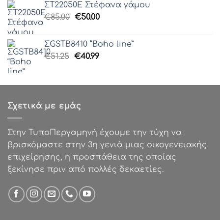
ΣΤ22050Ε Στέφανα γάμου
was:
τιμή
Original
Η
€
85.00
€0.62.
€
50.00
είναι:
price
τρέχουσα
€0.25.
was:
τιμή
ΣGSTB8410 “Boho line”
€85.00.
είναι:
Original
Η
€
51.25
€
40.99
€50.00.
price
τρέχουσα
was:
τιμή
€51.25.
είναι:
€40.99.
Σχετικά με εμάς
Στην ΤυποΠεργαμηνή έχουμε την τύχη να
βρισκόμαστε στην 3η γενιά μιας οικογενειακής
επιχείρησης, η προσπάθεια της οποίας
ξεκίνησε πριν από πολλές δεκαετίες.