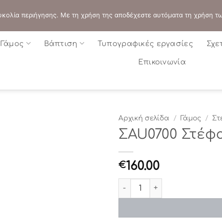
ΔΙΕΥΘΥΝΣΗ:
ΣΟΛΩΝΟΣ 109 - ΑΘΗΝΑ
 ευκολία περιήγησης. Με τη χρήση της αποδέχεστε αυτόματα τη χρήση τ
Γάμος
Βάπτιση
Τυπογραφικές εργασίες
Σχε
Επικοινωνία
Αρχική σελίδα
/
Γάμος
/
Στ
ΣAU0700 Στέφ
160.00
€
ΣAU0700 Στέφανα γάμου π