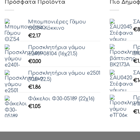
Πρόσφατα Προϊόντα
Πιο Δημοφ
Μπομπονιέρες Γάμου
ΣA
ΘZ54 Κόκκινο
€
8
€
2.17
Πρ
Προσκλητήρια γάμου
ΒΚ
e2401-08104 (16χ21.5)
€
1
€
0.00
ΣA
Προσκλητήρια γάμου e2501
(10.5×22.5)
€
1
€
1.86
Πρ
Φάκελοι Φ30-05189 (22χ16)
eΤ
€
1.05
€
1