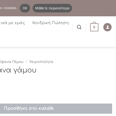
B2B
Η λίστα μου
Newsletter
ων cookies.
OK
Μάθετε περισσότερα
τικά με εμάς
Χονδρική Πώληση
0
έφανα Γάμου
/
Χειροποίητα
ανα γάμου
οσότητα
Προσθήκη στο καλάθι