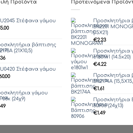
ιλή Προϊόντα
Προτεινόμενα Προϊόν
U2045 Στέφανα γάμου
Προσκλητήρια 
ΒΚ2201 MONOG
5.00
(15Χ21)
€
2.23
οσκλητήρια βάπτισης
2173Α (21Χ10,5)
Προσκλητήρια 
e1801w1 (14.5x20)
.36
€
4.22
U0420 Στέφανα γάμου
Προσκλητήρια 
60.00
ΒΚ2174Α (15,5Χ15,
€
1.61
οσκλητήρια γάμου
Γ06κ (24χ9)
Προσκλητήρια 
80906 (24χ13)
.49
€
1.49