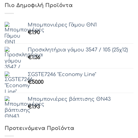
Πιο Δημοφιλή Προϊόντα
Μπομπονιέρες Γάμου ΘΝ1
€
1.90
Προσκλητήρια γάμου 3547 / 105 (25χ12)
€
1.36
ΣGSTE7246 "Economy Line"
€
50.00
Μπομπονιέρες βάπτισης ΘΝ43
€
1.93
Προτεινόμενα Προϊόντα