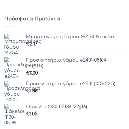
Πρόσφατα Προϊόντα
Μπομπονιέρες Γάμου ΘZ54 Κόκκινο
€
2.17
Προσκλητήρια γάμου e2401-08104
(16χ21.5)
€
0.00
Προσκλητήρια γάμου e2501 (10.5×22.5)
€
1.86
Φάκελοι Φ30-05189 (22χ16)
€
1.05