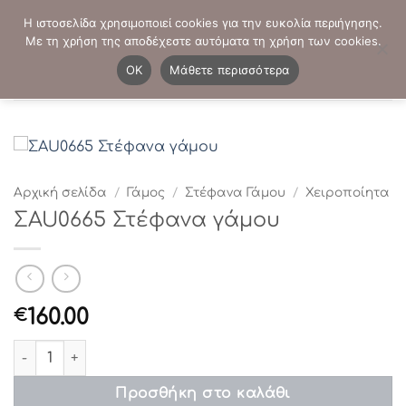
Μετάβαση
ΤΗΛΕΦΩΝΙΚΕΣ ΠΑΡΑΓΓΕΛΙΕΣ:
2103819413
-
2103821941
Η ιστοσελίδα χρησιμοποιεί cookies για την ευκολία περιήγησης.
στο
Με τη χρήση της αποδέχεστε αυτόματα τη χρήση των cookies.
περιεχόμενο
0
OK
Μάθετε περισσότερα
Αρχική σελίδα
/
Γάμος
/
Στέφανα Γάμου
/
Χειροποίητα
ΣAU0665 Στέφανα γάμου
160.00
€
ΣAU0665 Στέφανα γάμου ποσότητα
Προσθήκη στο καλάθι