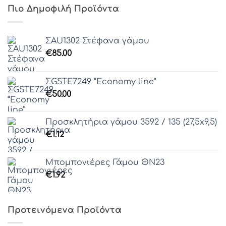
Πιο Δημοφιλή Προϊόντα
ΣAU1302 Στέφανα γάμου
€
85.00
ΣGSTE7249 “Economy line”
€
50.00
Προσκλητήρια γάμου 3592 / 135 (27,5x9,5)
€
1.12
Μπομπονιέρες Γάμου ΘΝ23
€
1.92
Προτεινόμενα Προϊόντα