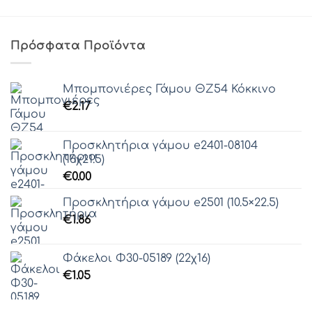
Πρόσφατα Προϊόντα
Μπομπονιέρες Γάμου ΘZ54 Κόκκινο
€
2.17
Προσκλητήρια γάμου e2401-08104
(16χ21.5)
€
0.00
Προσκλητήρια γάμου e2501 (10.5×22.5)
€
1.86
Φάκελοι Φ30-05189 (22χ16)
€
1.05