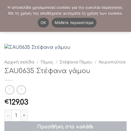
Μετάβαση
ΤΗΛΕΦΩΝΙΚΕΣ ΠΑΡΑΓΓΕΛΙΕΣ:
2103819413
-
2103821941
Η ιστοσελίδα χρησιμοποιεί cookies για την ευκολία περιήγησης.
στο
Με τη χρήση της αποδέχεστε αυτόματα τη χρήση των cookies.
περιεχόμενο
0
OK
Μάθετε περισσότερα
Αρχική σελίδα
/
Γάμος
/
Στέφανα Γάμου
/
Χειροποίητα
ΣAU0635 Στέφανα γάμου
129.03
€
ΣAU0635 Στέφανα γάμου ποσότητα
Προσθήκη στο καλάθι