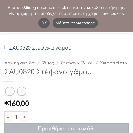
Μετάβαση
ΤΗΛΕΦΩΝΙΚΕΣ ΠΑΡΑΓΓΕΛΙΕΣ:
2103819413
-
2103821941
Η ιστοσελίδα χρησιμοποιεί cookies για την ευκολία περιήγησης.
στο
Με τη χρήση της αποδέχεστε αυτόματα τη χρήση των cookies.
περιεχόμενο
0
OK
Μάθετε περισσότερα
Αρχική σελίδα
/
Γάμος
/
Στέφανα Γάμου
/
Χειροποίητα
ΣAU0520 Στέφανα γάμου
160.00
€
ΣAU0520 Στέφανα γάμου ποσότητα
Προσθήκη στο καλάθι