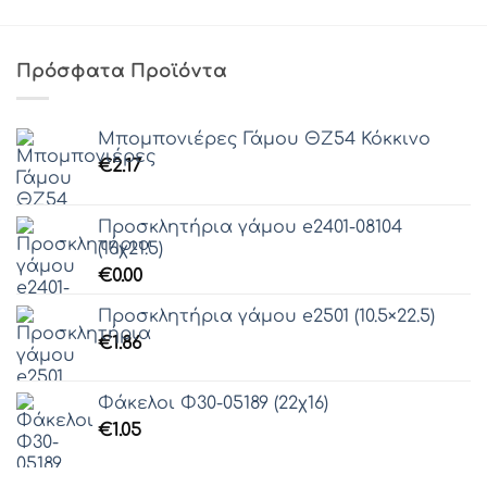
Πρόσφατα Προϊόντα
Μπομπονιέρες Γάμου ΘZ54 Κόκκινο
€
2.17
Προσκλητήρια γάμου e2401-08104
(16χ21.5)
€
0.00
Προσκλητήρια γάμου e2501 (10.5×22.5)
€
1.86
Φάκελοι Φ30-05189 (22χ16)
€
1.05