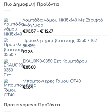
Πιο Δημοφιλή Προϊόντα
Λαμπάδα γάμου ΝΚ15x140 Με Στριφτό
Ανάγλυφο
Price
€
93.57
–
€
112.67
range:
Προσκλητήρια βάπτισης 3550 / 102
€93.57
(16Χ22)
through
€
1.36
€112.67
ΣΚAU0190-0350 Σετ Κουμπάρου
€
85.00
Μπομπονιέρες Γάμου ΘΤ40
€
1.84
Προτεινόμενα Προϊόντα