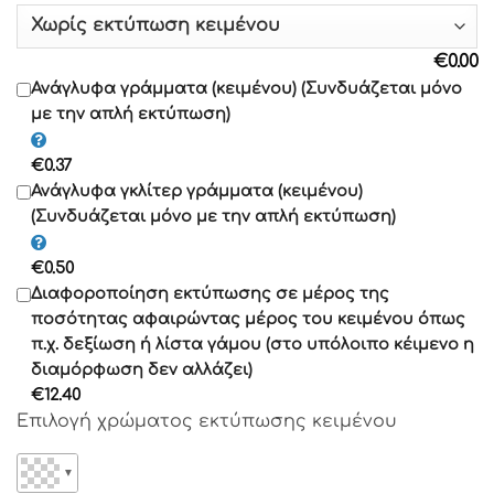
Γραμματοσειρά 10
€
0.00
Γραμματοσειρά 11
Ανάγλυφα γράμματα (κειμένου) (Συνδυάζεται μόνο
με την απλή εκτύπωση)
Γραμματοσειρά 12
€
0.37
Γραμματοσειρά 13
Ανάγλυφα γκλίτερ γράμματα (κειμένου)
(Συνδυάζεται μόνο με την απλή εκτύπωση)
Γραμματοσειρά 14
€
0.50
Γραμματοσειρά 15
Διαφοροποίηση εκτύπωσης σε μέρος της
Γραμματοσειρά 16
ποσότητας αφαιρώντας μέρος του κειμένου όπως
Γραμματοσειρά 17
π.χ. δεξίωση ή λίστα γάμου (στο υπόλοιπο κέιμενο η
διαμόρφωση δεν αλλάζει)
Γραμματοσειρά 18
€
12.40
Γραμματοσειρά 19
Επιλογή χρώματος εκτύπωσης κειμένου
Γραμματοσειρά 20
Γραμματοσειρά 21
▼
Γραμματοσειρά 22