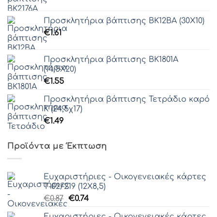
Προσκλητήρια βάπτισης ΒΚ12ΒΑ (30Χ10)
€
1.61
Προσκλητήρια βάπτισης ΒΚ1801Α
(14,5Χ20)
€
1.55
Προσκλητήρια βάπτισης Τετράδιο καρό
Κ (24,5χ17)
€
1.49
Προϊόντα με Έκπτωση
Ευχαριστήριες - Οικογενειακές κάρτες
Τ-02/219 (12Χ8,5)
Original
Η
€
0.87
€
0.74
price
τρέχουσα
Ευχαριστήριες - Οικογενειακές κάρτες