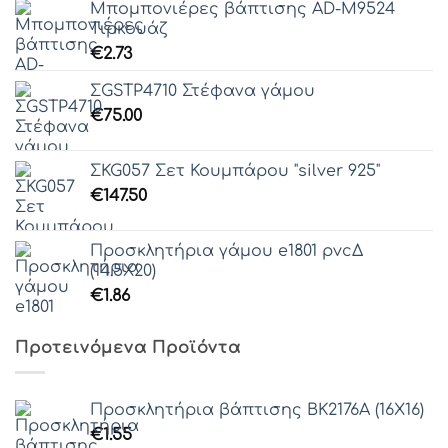
Μπομπονιέρες βάπτισης AD-M9524
Τιρκουάζ
€
2.73
ΣGSTP4710 Στέφανα γάμου
€
75.00
ΣKG057 Σετ Κουμπάρου "silver 925"
€
147.50
Προσκλητήρια γάμου e1801 pvcΔ
(14.5Χ20)
€
1.86
Προτεινόμενα Προϊόντα
Προσκλητήρια βάπτισης ΒΚ2176Α (16Χ16)
€
1.55