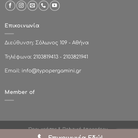
Επικοινωνία
Διεύθυνση:
Σόλωνος 109 - Αθήνα
Τηλέφωνα:
2103819413
-
2103821941
Email:
info@typopergamini.gr
Member of
Όροι χρήσης & Πολιτική Απορρήτου
Πολιτικές Επιστροφών
Τρόποι Πληρωμής
Σχετικά με εμάς
Χονδρική Πώληση
Επικοινωνία