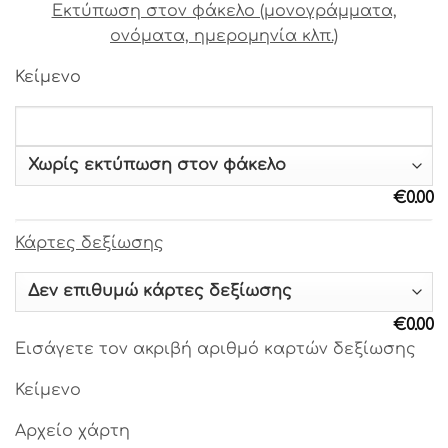
Εκτύπωση στον φάκελο (μονογράμματα,
Γραμματοσειρά 23
ονόματα, ημερομηνία κλπ.)
Γραμματοσειρά 24
Γραμματοσειρά 25
Κείμενο
Γραμματοσειρά 26
Γραμματοσειρά 27
Γραμματοσειρά 28
Γραμματοσειρά 29
Γραμματοσειρά 30
€
0.00
Γραμματοσειρά 31
Γραμματοσειρά 32
Κάρτες δεξίωσης
Γραμματοσειρά 33
Γραμματοσειρά 34
Γραμματοσειρά 35
€
0.00
Γραμματοσειρά 36
Εισάγετε τον ακριβή αριθμό καρτών δεξίωσης
Γραμματοσειρά 37
Γραμματοσειρά 38
Κείμενο
Γραμματοσειρά 39
Αρχείο χάρτη
Γραμματοσειρά 40