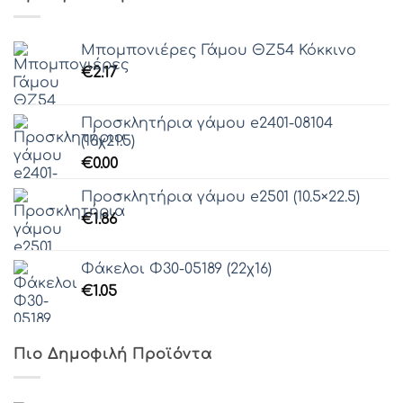
Γραμματοσειρά 59
Γραμματοσειρά 60
Μπομπονιέρες Γάμου ΘZ54 Κόκκινο
Γραμματοσειρά 61
€
2.17
Προσκλητήρια γάμου e2401-08104
(16χ21.5)
€
0.00
Προσκλητήρια γάμου e2501 (10.5×22.5)
€
1.86
Φάκελοι Φ30-05189 (22χ16)
€
1.05
Πιο Δημοφιλή Προϊόντα