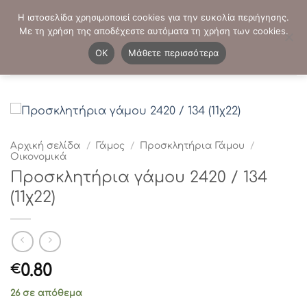
Μετάβαση
ΤΗΛΕΦΩΝΙΚΕΣ ΠΑΡΑΓΓΕΛΙΕΣ:
2103819413
-
2103821941
Η ιστοσελίδα χρησιμοποιεί cookies για την ευκολία περιήγησης.
στο
Με τη χρήση της αποδέχεστε αυτόματα τη χρήση των cookies.
περιεχόμενο
0
OK
Μάθετε περισσότερα
Αρχική σελίδα
/
Γάμος
/
Προσκλητήρια Γάμου
/
Οικονομικά
Προσκλητήρια γάμου 2420 / 134
(11χ22)
0.80
€
26 σε απόθεμα