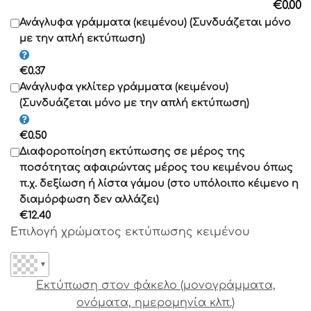
€
0.00
Γραμματοσειρά 11
Ανάγλυφα γράμματα (κειμένου) (Συνδυάζεται μόνο
με την απλή εκτύπωση)
Γραμματοσειρά 12
€
0.37
Γραμματοσειρά 13
Ανάγλυφα γκλίτερ γράμματα (κειμένου)
(Συνδυάζεται μόνο με την απλή εκτύπωση)
Γραμματοσειρά 14
€
0.50
Γραμματοσειρά 15
Διαφοροποίηση εκτύπωσης σε μέρος της
ποσότητας αφαιρώντας μέρος του κειμένου όπως
Γραμματοσειρά 16
π.χ. δεξίωση ή λίστα γάμου (στο υπόλοιπο κέιμενο η
διαμόρφωση δεν αλλάζει)
Γραμματοσειρά 17
€
12.40
Επιλογή χρώματος εκτύπωσης κειμένου
Γραμματοσειρά 18
▼
Γραμματοσειρά 19
Εκτύπωση στον φάκελο (μονογράμματα,
ονόματα, ημερομηνία κλπ.)