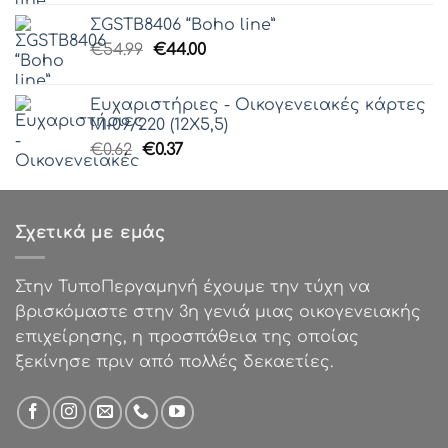
was:
τιμή
ΣGSTB8406 “Boho line”
€48.74.
είναι:
Γραμματοσειρά 61
Original
Η
€
54.99
€
44.00
€39.00.
price
τρέχουσα
was:
τιμή
Ευχαριστήριες - Οικογενειακές κάρτες
€54.99.
είναι:
Μ-09/220 (12Χ5,5)
€44.00.
Original
Η
€
0.62
€
0.37
price
τρέχουσα
was:
τιμή
€0.62.
είναι:
Σχετικά με εμάς
€0.37.
Στην ΤυποΠεργαμηνή έχουμε την τύχη να
βρισκόμαστε στην 3η γενιά μιας οικογενειακής
επιχείρησης, η προσπάθεια της οποίας
ξεκίνησε πριν από πολλές δεκαετίες.