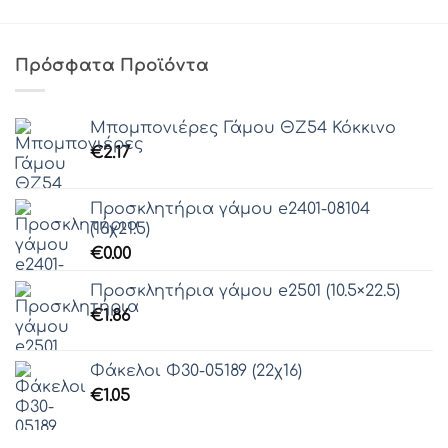
Πρόσφατα Προϊόντα
Μπομπονιέρες Γάμου ΘZ54 Κόκκινο
€
2.17
Προσκλητήρια γάμου e2401-08104
(16χ21.5)
€
0.00
Προσκλητήρια γάμου e2501 (10.5×22.5)
€
1.86
Φάκελοι Φ30-05189 (22χ16)
€
1.05