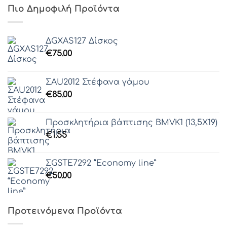
Πιο Δημοφιλή Προϊόντα
ΔGXAS127 Δίσκος
€
75.00
ΣAU2012 Στέφανα γάμου
€
85.00
Προσκλητήρια βάπτισης ΒΜVΚ1 (13,5Χ19)
€
1.55
ΣGSTE7292 “Economy line”
€
50.00
Προτεινόμενα Προϊόντα