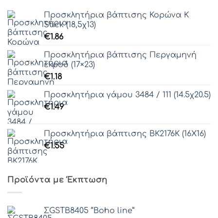
Προσκλητήρια βάπτισης Κορώνα Κ
Stick (18,5χ13)
€
1.86
Προσκλητήρια βάπτισης Περγαμηνή
εκρού (17×23)
€
1.18
Προσκλητήρια γάμου 3484 / 111 (14.5χ20.5)
€
1.49
Προσκλητήρια βάπτισης ΒΚ2176Κ (16Χ16)
€
1.55
Προϊόντα με Έκπτωση
ΣGSTB8405 “Boho line”