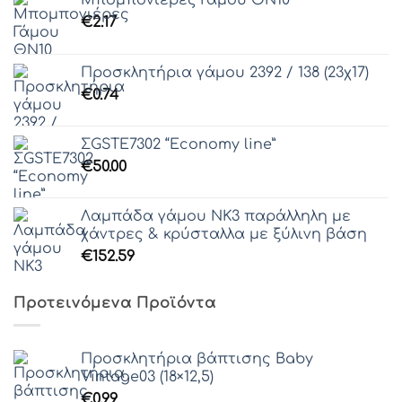
€
2.17
Προσκλητήρια γάμου 2392 / 138 (23χ17)
€
0.74
ΣGSTE7302 “Economy line”
€
50.00
Λαμπάδα γάμου ΝΚ3 παράλληλη με
χάντρες & κρύσταλλα με ξύλινη βάση
€
152.59
Προτεινόμενα Προϊόντα
Προσκλητήρια βάπτισης Baby
Vintage03 (18×12,5)
€
0.99