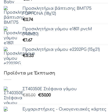
Προσκλητήρια βάπτισης ΒΜΠ75
ΓΟΡΓΟΝΑ (18χ12)
€
0.74
Προσκλητήρια γάμου e1801 pvcM
(14.5x20)
€
1.67
Προσκλητήρια γάμου e2202PG (15χ21)
€
5.33
Προϊόντα με Έκπτωση
ΣΤ40350Ε Στέφανα γάμου
Original
Η
€
85.00
€
50.00
price
τρέχουσα
was:
τιμή
Ευχαριστήριες - Οικογενειακές κάρτες
€85.00.
είναι: