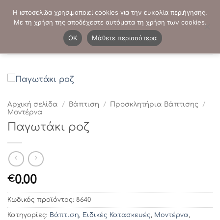
Μετάβαση
ΤΗΛΕΦΩΝΙΚΕΣ ΠΑΡΑΓΓΕΛΙΕΣ:
2103819413
-
2103821941
Η ιστοσελίδα χρησιμοποιεί cookies για την ευκολία περιήγησης.
στο
Με τη χρήση της αποδέχεστε αυτόματα τη χρήση των cookies.
περιεχόμενο
0
OK
Μάθετε περισσότερα
Αρχική σελίδα
/
Βάπτιση
/
Προσκλητήρια Βάπτισης
/
Μοντέρνα
Παγωτάκι ροζ
0.00
€
Κωδικός προϊόντος:
8640
Κατηγορίες:
Βάπτιση
,
Ειδικές Κατασκευές
,
Μοντέρνα
,