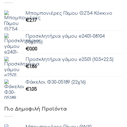
Μπομπονιέρες Γάμου ΘZ54 Κόκκινο
€
2.17
Προσκλητήρια γάμου e2401-08104
(16χ21.5)
€
0.00
Προσκλητήρια γάμου e2501 (10.5×22.5)
€
1.86
Φάκελοι Φ30-05189 (22χ16)
€
1.05
Πιο Δημοφιλή Προϊόντα
Μπομπονιέρες Γάμου ΘΝ10