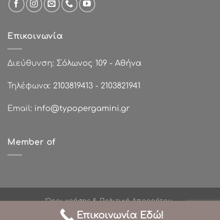
Επικοινωνία
Διεύθυνση:
Σόλωνος 109 - Αθήνα
Τηλέφωνα:
2103819413
-
2103821941
Email:
info@typopergamini.gr
Member of
Όροι χρήσης & Πολιτική Απορρήτου
Πολιτικές Επιστροφών
Τρόποι Πληρωμής
Επικοινωνία Εδώ!
Σχετικά με εμάς
Χονδρική Πώληση
Επικοινωνία