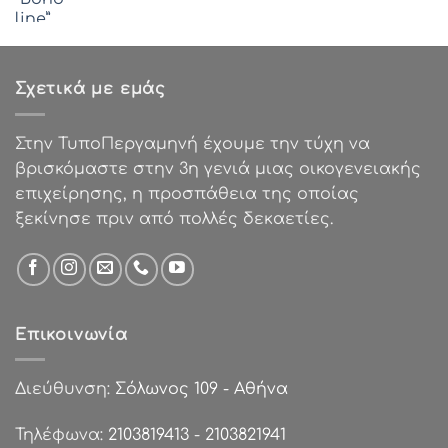
price
τρέχουσα
was:
τιμή
€48.74.
είναι:
€39.00.
Σχετικά με εμάς
Στην ΤυποΠεργαμηνή έχουμε την τύχη να
βρισκόμαστε στην 3η γενιά μιας οικογενειακής
επιχείρησης, η προσπάθεια της οποίας
ξεκίνησε πριν από πολλές δεκαετίες.
Επικοινωνία
Διεύθυνση:
Σόλωνος 109 - Αθήνα
Τηλέφωνα:
2103819413
-
2103821941