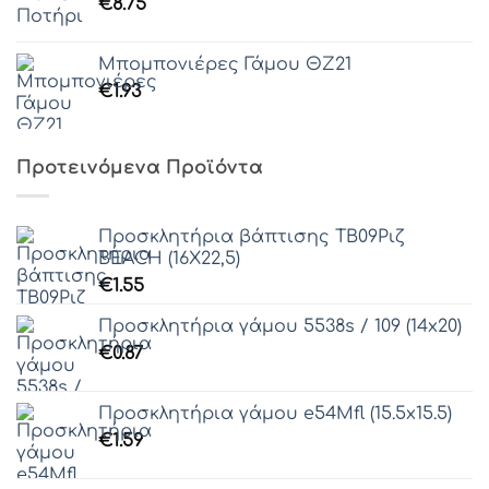
€
8.75
Μπομπονιέρες Γάμου ΘΖ21
€
1.93
Προτεινόμενα Προϊόντα
Προσκλητήρια βάπτισης ΤΒ09Ριζ
BEACH (16Χ22,5)
€
1.55
Προσκλητήρια γάμου 5538s / 109 (14x20)
€
0.87
Προσκλητήρια γάμου e54Μfl (15.5x15.5)
€
1.59