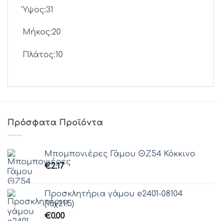
Ύψος:31
Μήκος:20
Πλάτος:10
Πρόσφατα Προϊόντα
Μπομπονιέρες Γάμου ΘZ54 Κόκκινο
€
2.17
Προσκλητήρια γάμου e2401-08104
(16χ21.5)
€
0.00