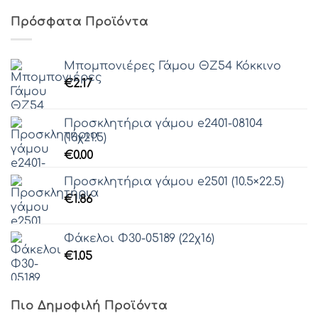
Πρόσφατα Προϊόντα
Μπομπονιέρες Γάμου ΘZ54 Κόκκινο
€
2.17
Προσκλητήρια γάμου e2401-08104
(16χ21.5)
€
0.00
Προσκλητήρια γάμου e2501 (10.5×22.5)
€
1.86
Φάκελοι Φ30-05189 (22χ16)
€
1.05
Πιο Δημοφιλή Προϊόντα