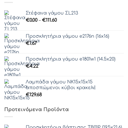
Στέφανα γάμου ΣL213
Price
€
0.00
–
€
111.60
range:
€0.00
Προσκλητήρια γάμου e2176n (16x16)
through
€
1.67
€111.60
Προσκλητήρια γάμου e1801w1 (14.5x20)
€
4.22
Λαμπάδα γάμου ΝΚ15x15x15
αποσπώμενοι κύβοι κρακελέ
€
129.68
Προτεινόμενα Προϊόντα
Προσκλητήρια βάπτισης ΤΒ01Ρ (19.5x21.6)