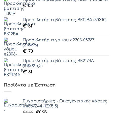
€
1.05
Προσκλητήρια βάπτισης ΒΚ12ΒΑ (30Χ10)
€
1.61
Προσκλητήρια γάμου e2303-08237
(21.5x16)
€
1.70
Προσκλητήρια βάπτισης ΒΚ2174Α
(15,5Χ15,5)
€
1.61
Προϊόντα με Έκπτωση
Ευχαριστήριες - Οικογενειακές κάρτες
Μ-06/244 (12Χ5,5)
Original
Η
€
0.62
€
0.25