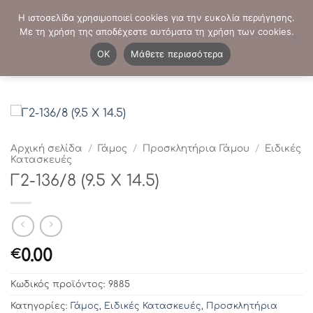
Μετάβαση
ΤΗΛΕΦΩΝΙΚΕΣ ΠΑΡΑΓΓΕΛΙΕΣ:
2103819413
-
2103821941
Η ιστοσελίδα χρησιμοποιεί cookies για την ευκολία περιήγησης.
στο
Με τη χρήση της αποδέχεστε αυτόματα τη χρήση των cookies.
περιεχόμενο
0
OK
Μάθετε περισσότερα
Αρχική σελίδα
/
Γάμος
/
Προσκλητήρια Γάμου
/
Ειδικές
Κατασκευές
Γ2-136/8 (9.5 Χ 14.5)
0.00
€
Κωδικός προϊόντος:
9885
Κατηγορίες:
Γάμος
,
Ειδικές Κατασκευές
,
Προσκλητήρια