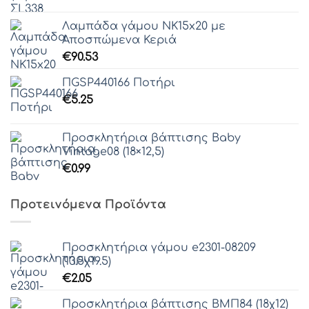
range:
€0.00
Λαμπάδα γάμου ΝΚ15x20 με
through
Αποσπώμενα Κεριά
€74.40
€
90.53
ΠGSP440166 Ποτήρι
€
5.25
Προσκλητήρια βάπτισης Baby
Vintage08 (18×12,5)
€
0.99
Προτεινόμενα Προϊόντα
Προσκλητήρια γάμου e2301-08209
(13.5χ19.5)
€
2.05
Προσκλητήρια βάπτισης ΒΜΠ84 (18χ12)