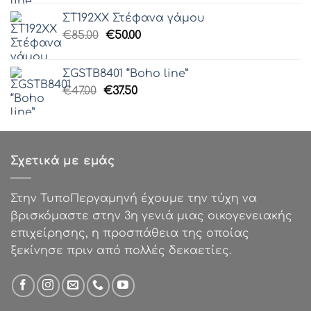
was:
τιμή
ΣΤ192ΧΧ Στέφανα γάμου
€54.99.
είναι:
Original
Η
€
85.00
€
50.00
€44.00.
price
τρέχουσα
was:
τιμή
ΣGSTB8401 “Boho line”
€85.00.
είναι:
Original
Η
€
47.00
€
37.50
€50.00.
price
τρέχουσα
was:
τιμή
€47.00.
είναι:
€37.50.
Σχετικά με εμάς
Στην ΤυποΠεργαμηνή έχουμε την τύχη να
βρισκόμαστε στην 3η γενιά μιας οικογενειακής
επιχείρησης, η προσπάθεια της οποίας
ξεκίνησε πριν από πολλές δεκαετίες.