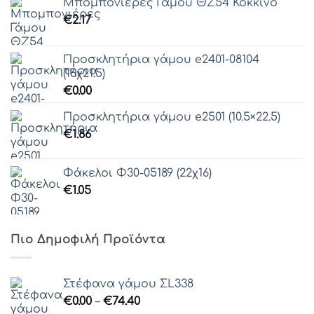
Μπομπονιέρες Γάμου ΘZ54 Κόκκινο
€
2.17
Προσκλητήρια γάμου e2401-08104
(16χ21.5)
€
0.00
Προσκλητήρια γάμου e2501 (10.5×22.5)
€
1.86
Φάκελοι Φ30-05189 (22χ16)
€
1.05
Πιο Δημοφιλή Προϊόντα
Στέφανα γάμου ΣL338
Price
€
0.00
–
€
74.40