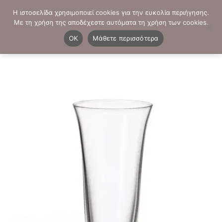
Μετάβαση
ΤΗΛΕΦΩΝΙΚΕΣ ΠΑΡΑΓΓΕΛΙΕΣ:
2103819413
-
2103821941
Η ιστοσελίδα χρησιμοποιεί cookies για την ευκολία περιήγησης.
στο
Με τη χρήση της αποδέχεστε αυτόματα τη χρήση των cookies.
περιεχόμενο
0
OK
Μάθετε περισσότερα