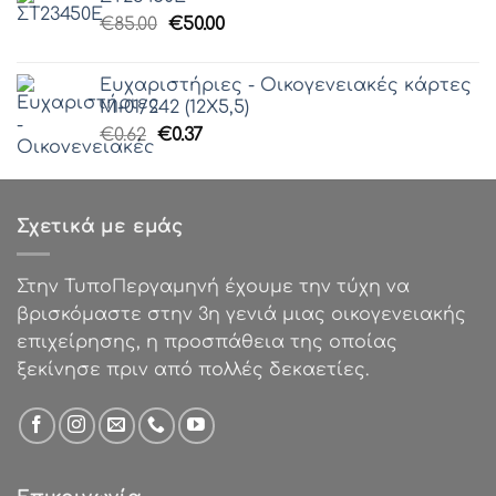
was:
τιμή
Original
Η
€
85.00
€0.62.
€
50.00
είναι:
price
τρέχουσα
€0.25.
was:
τιμή
Ευχαριστήριες - Οικογενειακές κάρτες
€85.00.
είναι:
Μ-01/242 (12Χ5,5)
€50.00.
Original
Η
€
0.62
€
0.37
price
τρέχουσα
was:
τιμή
€0.62.
είναι:
Σχετικά με εμάς
€0.37.
Στην ΤυποΠεργαμηνή έχουμε την τύχη να
βρισκόμαστε στην 3η γενιά μιας οικογενειακής
επιχείρησης, η προσπάθεια της οποίας
ξεκίνησε πριν από πολλές δεκαετίες.