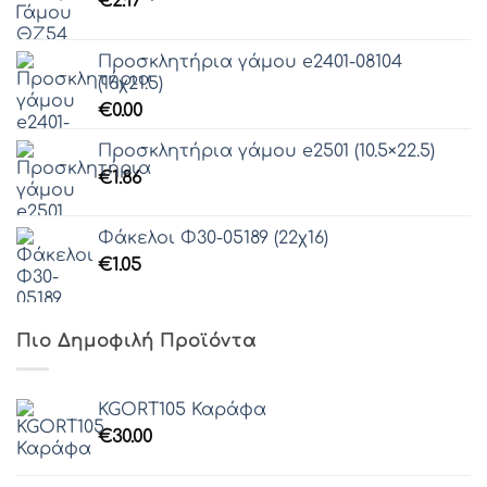
€
2.17
Προσκλητήρια γάμου e2401-08104
(16χ21.5)
€
0.00
Προσκλητήρια γάμου e2501 (10.5×22.5)
€
1.86
Φάκελοι Φ30-05189 (22χ16)
€
1.05
Πιο Δημοφιλή Προϊόντα
KGORT105 Καράφα
€
30.00