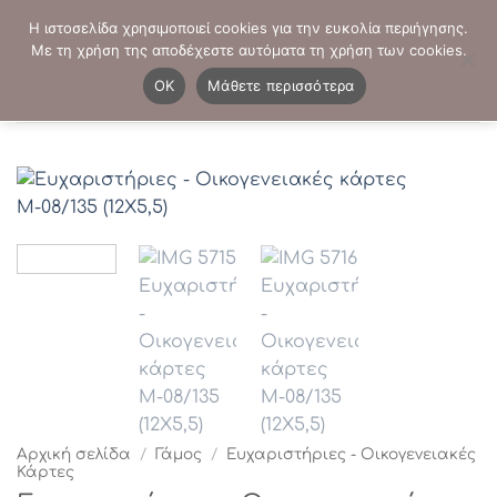
Μετάβαση
ΤΗΛΕΦΩΝΙΚΕΣ ΠΑΡΑΓΓΕΛΙΕΣ:
2103819413
-
2103821941
Η ιστοσελίδα χρησιμοποιεί cookies για την ευκολία περιήγησης.
στο
Με τη χρήση της αποδέχεστε αυτόματα τη χρήση των cookies.
περιεχόμενο
0
OK
Μάθετε περισσότερα
Αρχική σελίδα
/
Γάμος
/
Ευχαριστήριες - Οικογενειακές
Κάρτες