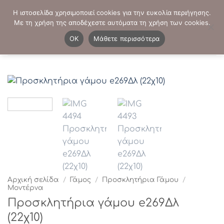
Μετάβαση
ΤΗΛΕΦΩΝΙΚΕΣ ΠΑΡΑΓΓΕΛΙΕΣ:
2103819413
-
2103821941
Η ιστοσελίδα χρησιμοποιεί cookies για την ευκολία περιήγησης.
στο
Με τη χρήση της αποδέχεστε αυτόματα τη χρήση των cookies.
περιεχόμενο
0
OK
Μάθετε περισσότερα
Αρχική σελίδα
/
Γάμος
/
Προσκλητήρια Γάμου
/
Μοντέρνα
Προσκλητήρια γάμου e269Δλ
(22χ10)