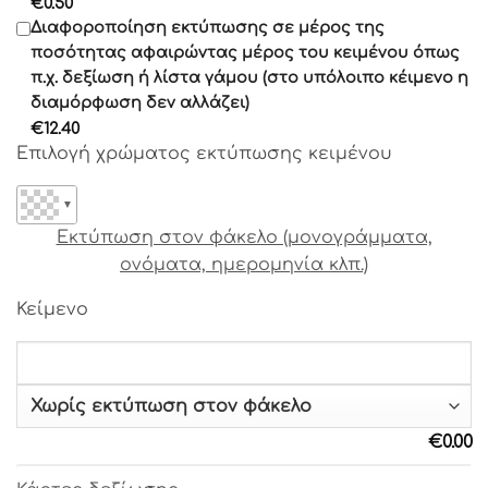
€
0.50
Γραμματοσειρά 15
Διαφοροποίηση εκτύπωσης σε μέρος της
Γραμματοσειρά 16
ποσότητας αφαιρώντας μέρος του κειμένου όπως
Γραμματοσειρά 17
π.χ. δεξίωση ή λίστα γάμου (στο υπόλοιπο κέιμενο η
διαμόρφωση δεν αλλάζει)
Γραμματοσειρά 18
€
12.40
Γραμματοσειρά 19
Επιλογή χρώματος εκτύπωσης κειμένου
Γραμματοσειρά 20
Γραμματοσειρά 21
▼
Γραμματοσειρά 22
Εκτύπωση στον φάκελο (μονογράμματα,
Γραμματοσειρά 23
ονόματα, ημερομηνία κλπ.)
Γραμματοσειρά 24
Γραμματοσειρά 25
Κείμενο
Γραμματοσειρά 26
Γραμματοσειρά 27
Γραμματοσειρά 28
Γραμματοσειρά 29
Γραμματοσειρά 30
€
0.00
Γραμματοσειρά 31
Γραμματοσειρά 32