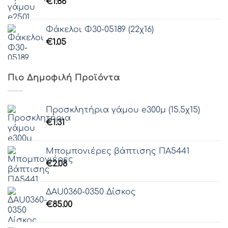
€
1.86
Φάκελοι Φ30-05189 (22χ16)
€
1.05
Πιο Δημοφιλή Προϊόντα
Προσκλητήρια γάμου e300μ (15.5χ15)
€
1.31
Μπομπονιέρες βάπτισης ΠΑ5441
€
2.08
ΔAU0360-0350 Δίσκος
€
85.00