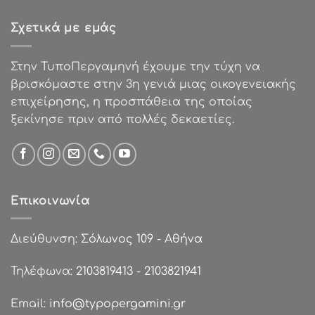
€48.74.
είναι:
€39.00.
Σχετικά με εμάς
Στην ΤυποΠεργαμηνή έχουμε την τύχη να
βρισκόμαστε στην 3η γενιά μιας οικογενειακής
επιχείρησης, η προσπάθεια της οποίας
ξεκίνησε πριν από πολλές δεκαετίες.
Επικοινωνία
Διεύθυνση:
Σόλωνος 109 - Αθήνα
Τηλέφωνα:
2103819413
-
2103821941
Email:
info@typopergamini.gr