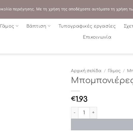
ΔΙΕΥΘΥΝΣΗ:
ΣΟΛΩΝΟΣ 109 - ΑΘΗΝΑ
 ευκολία περιήγησης. Με τη χρήση της αποδέχεστε αυτόματα τη χρήση τ
Γάμος
Βάπτιση
Τυπογραφικές εργασίες
Σχε
Επικοινωνία
Αρχική σελίδα
/
Γάμος
/
Μπ
Μπομπονιέρες
1.93
€
Μπομπονιέρες Γάμου ΘΝ4