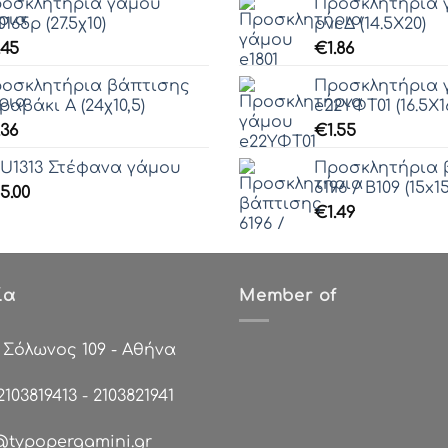
οσκλητήρια γάμου
Προσκλητήρια γ
0165ρ (27.5χ10)
pvcΔ (14.5Χ20)
.45
€
1.86
οσκλητήρια βάπτισης
Προσκλητήρια 
ραβάκι Α (24χ10,5)
e22ΥΦΤ01 (16.5Χ16
.36
€
1.55
U1313 Στέφανα γάμου
Προσκλητήρια 
6196 / Β109 (15x15
5.00
€
1.49
ία
Member of
:
Σόλωνος 109 - Αθήνα
2103819413
-
2103821941
@typopergamini.gr