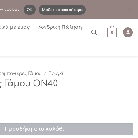
B2B
Η λίστα μου
Newsletter
ων cookies.
OK
Μάθετε περισσότερα
τικά με εμάς
Χονδρική Πώληση
0
ομπονιέρες Γάμου
/
Πουγκί
 Γάμου ΘΝ40
0 ποσότητα
Προσθήκη στο καλάθι