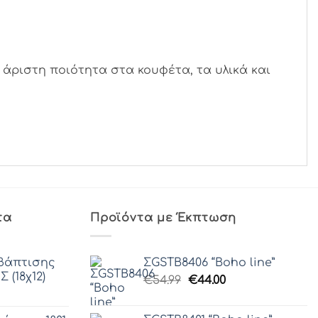
άριστη ποιότητα στα κουφέτα, τα υλικά και
τα
Προϊόντα με Έκπτωση
βάπτισης
ΣGSTB8406 “Boho line”
 (18χ12)
Original
Η
€
54.99
€
44.00
price
τρέχουσα
was:
τιμή