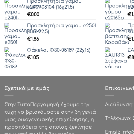
Προσκλητήρια γάμου
Πρ
e2401-08104 (16χ21.5)
e2
€
0.00
€
1
Προσκλητήρια γάμου e2501
Πρ
(10.5×22.5)
Κα
€
1.86
€
1
Φάκελοι Φ30-05189 (22χ16)
ΣA
€
1.05
€
8
Σχετικά με εμάς
Επικοινων
Στην ΤυποΠεργαμηνή έχουμε την
Διεύθυνση
τύχη να βρισκόμαστε στην 3η γενιά
Τηλέφωνα:
μιας οικογενειακής επιχείρησης, η
προσπάθεια της οποίας ξεκίνησε
Email:
info