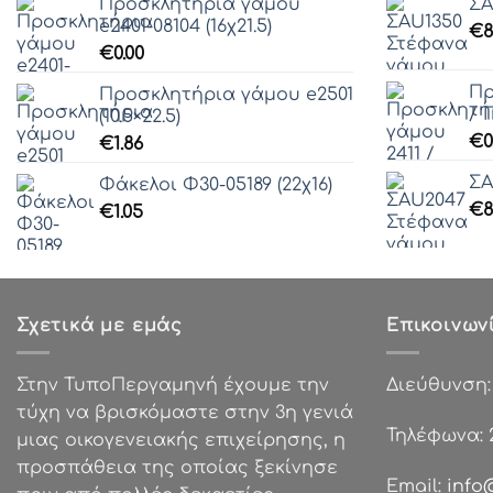
Προσκλητήρια γάμου
ΣA
e2401-08104 (16χ21.5)
€
8
€
0.00
Πρ
Προσκλητήρια γάμου e2501
/ Π
(10.5×22.5)
€
0
€
1.86
ΣA
Φάκελοι Φ30-05189 (22χ16)
€
8
€
1.05
Σχετικά με εμάς
Επικοινων
Στην ΤυποΠεργαμηνή έχουμε την
Διεύθυνση
τύχη να βρισκόμαστε στην 3η γενιά
Τηλέφωνα:
μιας οικογενειακής επιχείρησης, η
προσπάθεια της οποίας ξεκίνησε
Email:
info