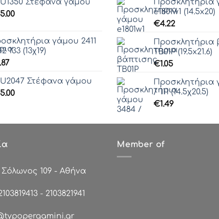
U1350 Στέφανα γάμου
Προσκλητήρια 
e1801w1 (14.5x20)
5.00
€
4.22
οσκλητήρια γάμου 2411
Προσκλητήρια 
2 133 (13χ19)
ΤΒ01Ρ (19.5x21.6)
.87
€
1.05
U2047 Στέφανα γάμου
Προσκλητήρια 
/ 111 (14.5χ20.5)
5.00
€
1.49
ία
Member of
:
Σόλωνος 109 - Αθήνα
2103819413
-
2103821941
@typopergamini.gr