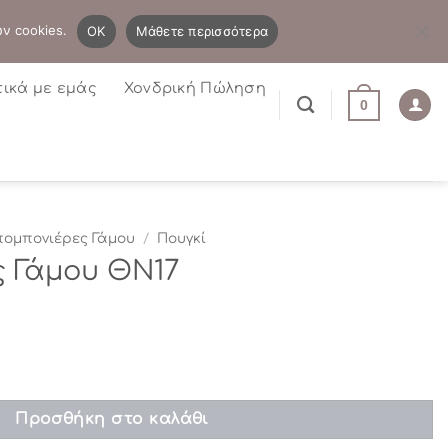
B2B
Η λίστα μου
Newsletter
ων cookies.
OK
Μάθετε περισσότερα
τικά με εμάς
Χονδρική Πώληση
0
ομπονιέρες Γάμου
/
Πουγκί
 Γάμου ΘΝ17
 ποσότητα
Προσθήκη στο καλάθι