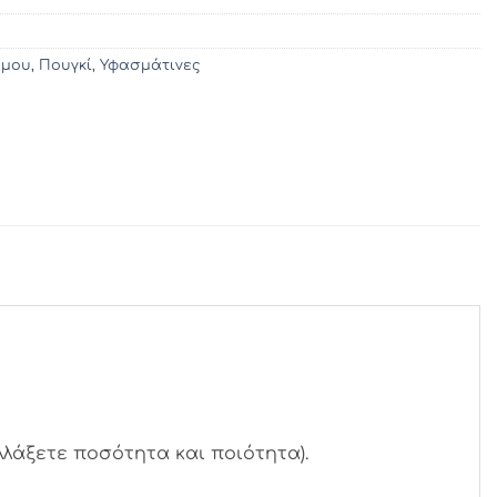
άμου
,
Πουγκί
,
Υφασμάτινες
λλάξετε ποσότητα και ποιότητα).