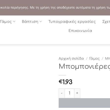
ΔΙΕΥΘΥΝΣΗ:
ΣΟΛΩΝΟΣ 109 - ΑΘΗΝΑ
 ευκολία περιήγησης. Με τη χρήση της αποδέχεστε αυτόματα τη χρήση τ
Γάμος
Βάπτιση
Τυπογραφικές εργασίες
Σχε
Επικοινωνία
Αρχική σελίδα
/
Γάμος
/
Μπ
Μπομπονιέρες
1.93
€
Μπομπονιέρες Γάμου ΘΝ17