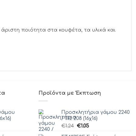
άριστη ποιότητα στα κουφέτα, τα υλικά και
τα
Προϊόντα με Έκπτωση
γάμου
Προσκλητήρια γάμου 2240
6x16)
/ Π2 208 (16χ16)
Original
Η
€
1.24
€
1.05
price
τρέχουσα