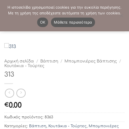
Μετάβαση
ΤΗΛΕΦΩΝΙΚΕΣ ΠΑΡΑΓΓΕΛΙΕΣ:
2103819413
-
2103821941
Η ιστοσελίδα χρησιμοποιεί cookies για την ευκολία περιήγησης.
στο
Με τη χρήση της αποδέχεστε αυτόματα τη χρήση των cookies.
περιεχόμενο
0
OK
Μάθετε περισσότερα
Αρχική σελίδα
/
Βάπτιση
/
Μπομπονιέρες Βάπτισης
/
Κουτάκια - Τούρτες
313
0.00
€
Κωδικός προϊόντος:
8363
Κατηγορίες:
Βάπτιση
,
Κουτάκια - Τούρτες
,
Μπομπονιέρες