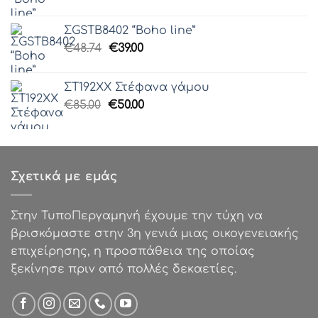
price
τρέχουσα
was:
τιμή
ΣGSTB8402 “Boho line”
€51.25.
είναι:
Original
Η
€
48.74
€
39.00
€40.99.
price
τρέχουσα
was:
τιμή
ΣΤ192ΧΧ Στέφανα γάμου
€48.74.
είναι:
Original
Η
€
85.00
€
50.00
€39.00.
price
τρέχουσα
was:
τιμή
€85.00.
είναι:
€50.00.
Σχετικά με εμάς
Στην ΤυποΠεργαμηνή έχουμε την τύχη να
βρισκόμαστε στην 3η γενιά μιας οικογενειακής
επιχείρησης, η προσπάθεια της οποίας
ξεκίνησε πριν από πολλές δεκαετίες.