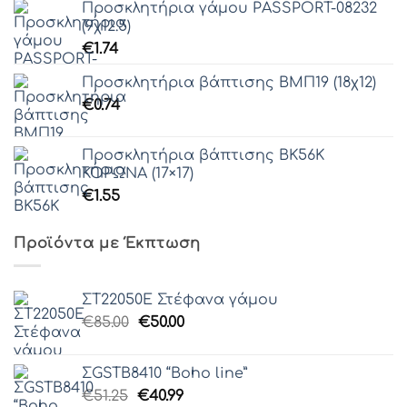
Προσκλητήρια γάμου PASSPORT-08232
(9χ12.5)
€
1.74
Προσκλητήρια βάπτισης ΒΜΠ19 (18χ12)
€
0.74
Προσκλητήρια βάπτισης ΒΚ56K
ΚΟΡΩΝΑ (17×17)
€
1.55
Προϊόντα με Έκπτωση
ΣΤ22050Ε Στέφανα γάμου
Original
Η
€
85.00
€
50.00
price
τρέχουσα
was:
τιμή
ΣGSTB8410 “Boho line”
€85.00.
είναι:
Original
Η
€
51.25
€
40.99
€50.00.