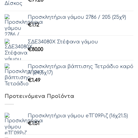
€
99.25
Προσκλητήρια γάμου 2786 / 205 (25χ9)
€
1.12
ΣΔΕ34080Χ Στέφανα γάμου
€
80.00
Προσκλητήρια βάπτισης Τετράδιο καρό
Α (24,5χ17)
€
1.49
Προτεινόμενα Προϊόντα
Προσκλητήρια γάμου eΤΓ09Ριζ (16χ21.5)
€
1.51