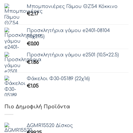
Μπομπονιέρες Γάμου ΘZ54 Κόκκινο
€
2.17
Προσκλητήρια γάμου e2401-08104
(16χ21.5)
€
0.00
Προσκλητήρια γάμου e2501 (10.5×22.5)
€
1.86
Φάκελοι Φ30-05189 (22χ16)
€
1.05
Πιο Δημοφιλή Προϊόντα
ΔGMR15520 Δίσκος