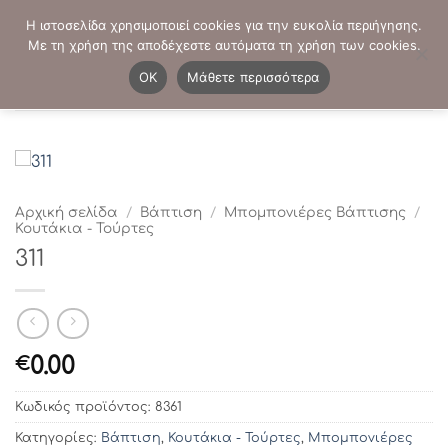
Μετάβαση
ΤΗΛΕΦΩΝΙΚΕΣ ΠΑΡΑΓΓΕΛΙΕΣ:
2103819413
-
2103821941
Η ιστοσελίδα χρησιμοποιεί cookies για την ευκολία περιήγησης.
στο
Με τη χρήση της αποδέχεστε αυτόματα τη χρήση των cookies.
περιεχόμενο
0
OK
Μάθετε περισσότερα
Αρχική σελίδα
/
Βάπτιση
/
Μπομπονιέρες Βάπτισης
/
Κουτάκια - Τούρτες
311
0.00
€
Κωδικός προϊόντος:
8361
Κατηγορίες:
Βάπτιση
,
Κουτάκια - Τούρτες
,
Μπομπονιέρες