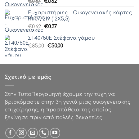
Original
Η
€
0.87
€
0.62
price
τρέχουσα
Ευχαριστήριες - Οικογενειακές κάρτες
was:
τιμή
Μ-07/219 (12Χ5,5)
€0.87.
είναι:
Original
Η
€
0.62
€
0.37
€0.62.
price
τρέχουσα
ΣΤ40750Ε Στέφανα γάμου
was:
τιμή
Original
Η
€
85.00
€0.62.
€
50.00
είναι:
price
τρέχουσα
€0.37.
was:
τιμή
€85.00.
είναι:
€50.00.
Σχετικά με εμάς
Στην ΤυποΠεργαμηνή έχουμε την τύχη να
βρισκόμαστε στην 3η γενιά μιας οικογενειακής
επιχείρησης, η προσπάθεια της οποίας
ξεκίνησε πριν από πολλές δεκαετίες.