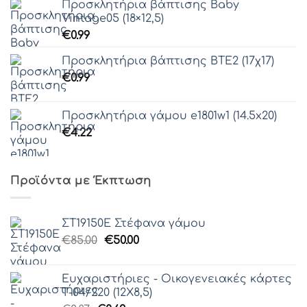
Προσκλητήρια βάπτισης Baby
Vintage05 (18×12,5)
€
0.99
Προσκλητήρια βάπτισης ΒΤΕ2 (17χ17)
€
0.99
Προσκλητήρια γάμου e1801w1 (14.5x20)
€
4.22
Προϊόντα με Έκπτωση
ΣΤ19150Ε Στέφανα γάμου
Original
Η
€
85.00
€
50.00
price
τρέχουσα
was:
τιμή
Ευχαριστήριες - Οικογενειακές κάρτες
€85.00.
είναι:
Τ-04/220 (12Χ8,5)
€50.00.