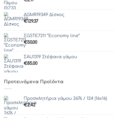
€
2.17
ΔGMR19349 Δίσκος
€
129.37
ΣGSTE7211 “Economy line”
€
50.00
ΣAU1319 Στέφανα γάμου
€
85.00
Προτεινόμενα Προϊόντα
Προσκλητήρια γάμου 2676 / 124 (16x16)
€
2.42