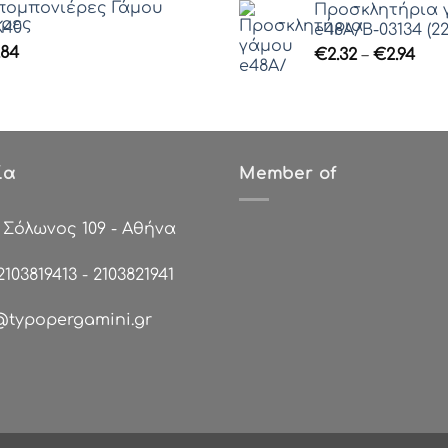
ομπονιέρες Γάμου
Προσκλητήρια 
40
e48Α/Β-03134 (22
.84
Pric
€
2.32
–
€
2.94
ran
€2.
thr
€2.9
ία
Member of
:
Σόλωνος 109 - Αθήνα
2103819413
-
2103821941
@typopergamini.gr