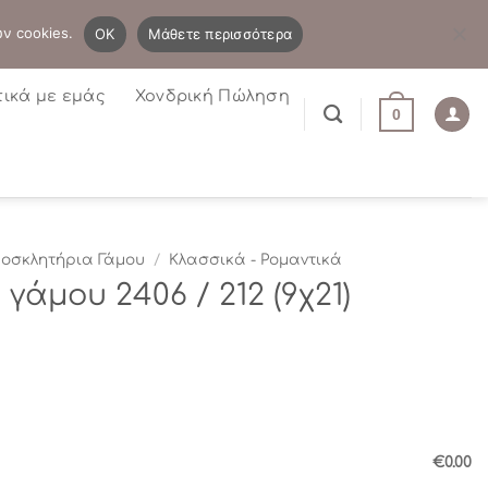
B2B
Η λίστα μου
Newsletter
ων cookies.
OK
Μάθετε περισσότερα
τικά με εμάς
Χονδρική Πώληση
0
οσκλητήρια Γάμου
/
Κλασσικά - Ρομαντικά
άμου 2406 / 212 (9χ21)
€0.00