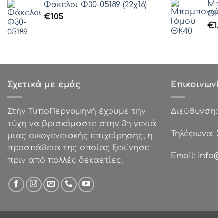
Γραμματοσειρά 41
Μπ
Φάκελοι Φ30-05189 (22χ16)
ΘΚ
Γραμματοσειρά 42
€
1.05
€
1
Γραμματοσειρά 43
Γραμματοσειρά 44
Γραμματοσειρά 45
Γραμματοσειρά 46
Γραμματοσειρά 47
Σχετικά με εμάς
Επικοινων
Γραμματοσειρά 48
Γραμματοσειρά 49
Στην ΤυποΠεργαμηνή έχουμε την
Διεύθυνση
Γραμματοσειρά 50
τύχη να βρισκόμαστε στην 3η γενιά
Γραμματοσειρά 51
Τηλέφωνα:
μιας οικογενειακής επιχείρησης, η
Γραμματοσειρά 52
προσπάθεια της οποίας ξεκίνησε
Γραμματοσειρά 53
Email:
info
πριν από πολλές δεκαετίες.
Γραμματοσειρά 54
Γραμματοσειρά 55
Γραμματοσειρά 56
Γραμματοσειρά 57
Γραμματοσειρά 58