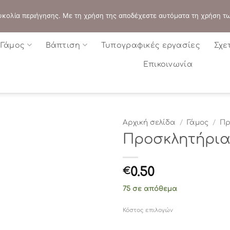
ΔΙΕΥΘΥΝΣΗ:
ΣΟΛΩΝΟΣ 109 - ΑΘΗΝΑ
 ευκολία περιήγησης. Με τη χρήση της αποδέχεστε αυτόματα τη χρήση τ
Γάμος
Βάπτιση
Τυπογραφικές εργασίες
Σχε
Επικοινωνία
Αρχική σελίδα
/
Γάμος
/
Πρ
Προσκλητήρια γ
0.50
€
75 σε απόθεμα
Κόστος επιλογών