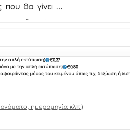
 την απλή εκτύπωση)
€
0.37
μόνο με την απλή εκτύπωση)
€
0.50
φαιρώντας μέρος του κειμένου όπως π.χ. δεξίωση ή λίσ
ονόματα, ημερομηνία κλπ.)