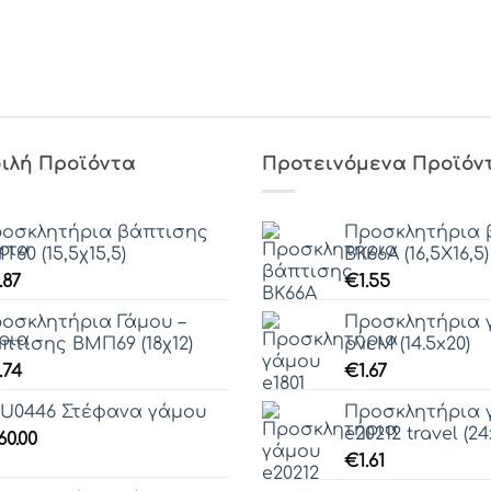
ιλή Προϊόντα
Προτεινόμενα Προϊόν
οσκλητήρια βάπτισης
Προσκλητήρια 
Τ60 (15,5χ15,5)
ΒΚ66Α (16,5Χ16,5)
.87
€
1.55
οσκλητήρια Γάμου –
Προσκλητήρια γ
πτισης ΒΜΠ69 (18χ12)
pvcM (14.5x20)
.74
€
1.67
U0446 Στέφανα γάμου
Προσκλητήρια 
e20212 travel (24
60.00
€
1.61