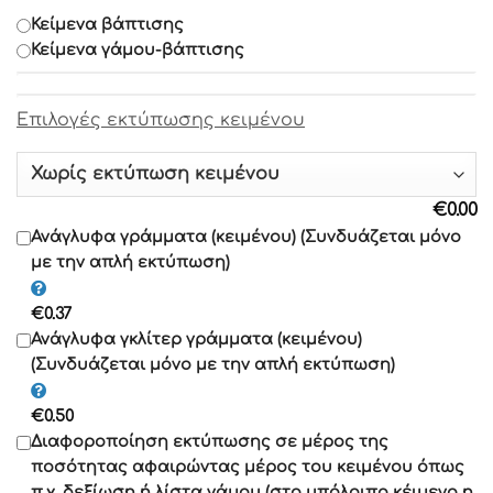
Γραμματοσειρά 7
Κείμενα βάπτισης
Κείμενα γάμου-βάπτισης
Γραμματοσειρά 8
Eπιλογές εκτύπωσης κειμένου
Γραμματοσειρά 9
Γραμματοσειρά 10
€
0.00
Γραμματοσειρά 11
Ανάγλυφα γράμματα (κειμένου) (Συνδυάζεται μόνο
με την απλή εκτύπωση)
Γραμματοσειρά 12
€
0.37
Γραμματοσειρά 13
Ανάγλυφα γκλίτερ γράμματα (κειμένου)
(Συνδυάζεται μόνο με την απλή εκτύπωση)
Γραμματοσειρά 14
€
0.50
Γραμματοσειρά 15
Διαφοροποίηση εκτύπωσης σε μέρος της
Γραμματοσειρά 16
ποσότητας αφαιρώντας μέρος του κειμένου όπως
Γραμματοσειρά 17
π.χ. δεξίωση ή λίστα γάμου (στο υπόλοιπο κέιμενο η