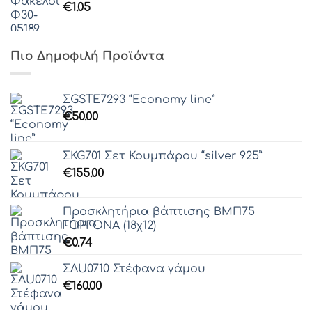
€
1.05
Πιο Δημοφιλή Προϊόντα
ΣGSTE7293 “Economy line”
€
50.00
ΣKG701 Σετ Κουμπάρου “silver 925”
€
155.00
Προσκλητήρια βάπτισης ΒΜΠ75
ΓΟΡΓΟΝΑ (18χ12)
€
0.74
ΣAU0710 Στέφανα γάμου
€
160.00