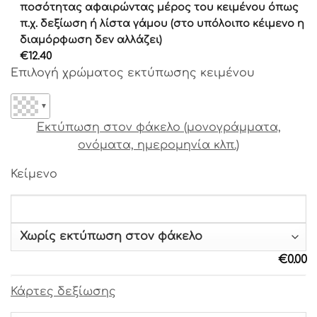
Γραμματοσειρά 16
ποσότητας αφαιρώντας μέρος του κειμένου όπως
Γραμματοσειρά 17
π.χ. δεξίωση ή λίστα γάμου (στο υπόλοιπο κέιμενο η
διαμόρφωση δεν αλλάζει)
Γραμματοσειρά 18
€
12.40
Γραμματοσειρά 19
Επιλογή χρώματος εκτύπωσης κειμένου
Γραμματοσειρά 20
Γραμματοσειρά 21
▼
Γραμματοσειρά 22
Εκτύπωση στον φάκελο (μονογράμματα,
Γραμματοσειρά 23
ονόματα, ημερομηνία κλπ.)
Γραμματοσειρά 24
Γραμματοσειρά 25
Κείμενο
Γραμματοσειρά 26
Γραμματοσειρά 27
Γραμματοσειρά 28
Γραμματοσειρά 29
Γραμματοσειρά 30
€
0.00
Γραμματοσειρά 31
Γραμματοσειρά 32
Κάρτες δεξίωσης
Γραμματοσειρά 33