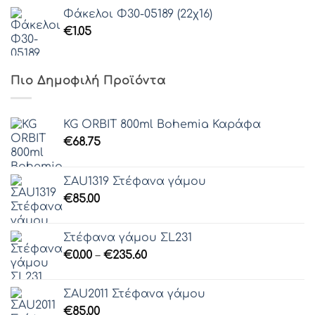
Φάκελοι Φ30-05189 (22χ16)
€
1.05
Πιο Δημοφιλή Προϊόντα
KG ORBIT 800ml Bohemia Καράφα
€
68.75
ΣAU1319 Στέφανα γάμου
€
85.00
Στέφανα γάμου ΣL231
Price
€
0.00
–
€
235.60
range:
€0.00
ΣAU2011 Στέφανα γάμου
through
€
85.00
€235.60