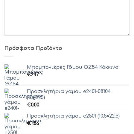
Γραμματοσειρά 52
Γραμματοσειρά 53
Γραμματοσειρά 54
Γραμματοσειρά 55
Γραμματοσειρά 56
Γραμματοσειρά 57
Γραμματοσειρά 58
Πρόσφατα Προϊόντα
Γραμματοσειρά 59
Γραμματοσειρά 60
Μπομπονιέρες Γάμου ΘZ54 Κόκκινο
Γραμματοσειρά 61
€
2.17
Προσκλητήρια γάμου e2401-08104
(16χ21.5)
€
0.00
Προσκλητήρια γάμου e2501 (10.5×22.5)
€
1.86