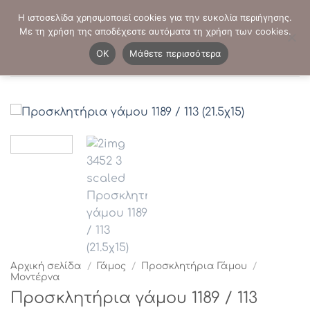
Μετάβαση
ΤΗΛΕΦΩΝΙΚΕΣ ΠΑΡΑΓΓΕΛΙΕΣ:
2103819413
-
2103821941
Η ιστοσελίδα χρησιμοποιεί cookies για την ευκολία περιήγησης.
στο
Με τη χρήση της αποδέχεστε αυτόματα τη χρήση των cookies.
περιεχόμενο
0
OK
Μάθετε περισσότερα
Αρχική σελίδα
/
Γάμος
/
Προσκλητήρια Γάμου
/
Μοντέρνα
Προσκλητήρια γάμου 1189 / 113