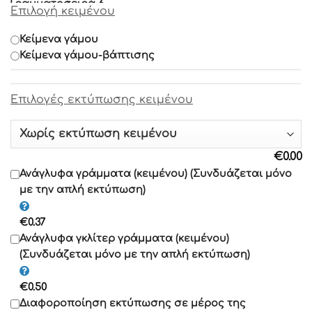
Γραμματοσειρά 6
Επιλογή κειμένου
Γραμματοσειρά 7
Κείμενα γάμου
Κείμενα γάμου-βάπτισης
Γραμματοσειρά 8
Επιλογές εκτύπωσης κειμένου
Γραμματοσειρά 9
Γραμματοσειρά 10
€
0.00
Γραμματοσειρά 11
Ανάγλυφα γράμματα (κειμένου) (Συνδυάζεται μόνο
με την απλή εκτύπωση)
Γραμματοσειρά 12
€
0.37
Γραμματοσειρά 13
Ανάγλυφα γκλίτερ γράμματα (κειμένου)
(Συνδυάζεται μόνο με την απλή εκτύπωση)
Γραμματοσειρά 14
€
0.50
Γραμματοσειρά 15
Διαφοροποίηση εκτύπωσης σε μέρος της