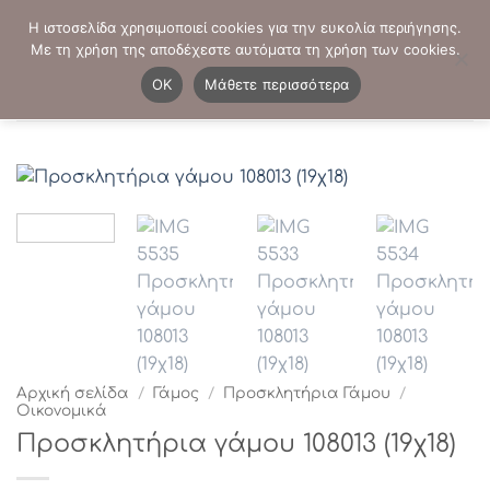
Μετάβαση
ΤΗΛΕΦΩΝΙΚΕΣ ΠΑΡΑΓΓΕΛΙΕΣ:
2103819413
-
2103821941
Η ιστοσελίδα χρησιμοποιεί cookies για την ευκολία περιήγησης.
στο
Με τη χρήση της αποδέχεστε αυτόματα τη χρήση των cookies.
περιεχόμενο
0
OK
Μάθετε περισσότερα
Αρχική σελίδα
/
Γάμος
/
Προσκλητήρια Γάμου
/
Οικονομικά
Προσκλητήρια γάμου 108013 (19χ18)