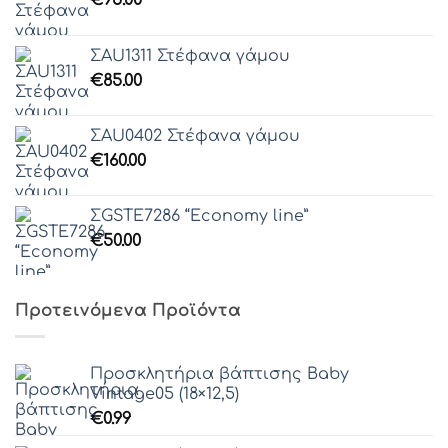
€
95.00
ΣAU1311 Στέφανα γάμου
€
85.00
ΣAU0402 Στέφανα γάμου
€
160.00
ΣGSTE7286 “Economy line”
€
50.00
Προτεινόμενα Προϊόντα
Προσκλητήρια βάπτισης Baby
Vintage05 (18×12,5)
€
0.99