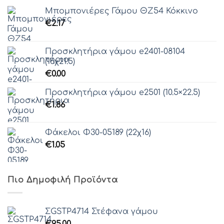
Μπομπονιέρες Γάμου ΘZ54 Κόκκινο
€
2.17
Προσκλητήρια γάμου e2401-08104
(16χ21.5)
€
0.00
Προσκλητήρια γάμου e2501 (10.5×22.5)
€
1.86
Φάκελοι Φ30-05189 (22χ16)
€
1.05
Πιο Δημοφιλή Προϊόντα
ΣGSTP4714 Στέφανα γάμου