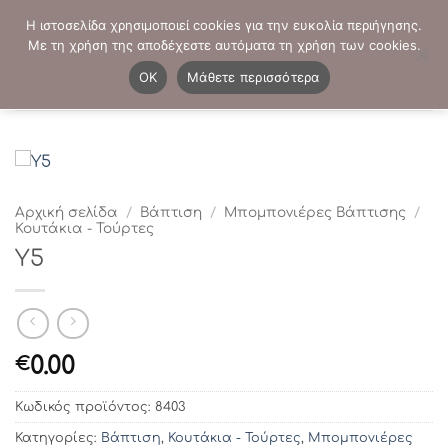
Μετάβαση
ΤΗΛΕΦΩΝΙΚΕΣ ΠΑΡΑΓΓΕΛΙΕΣ:
2103819413
-
2103821941
Η ιστοσελίδα χρησιμοποιεί cookies για την ευκολία περιήγησης.
στο
Με τη χρήση της αποδέχεστε αυτόματα τη χρήση των cookies.
περιεχόμενο
0
OK
Μάθετε περισσότερα
Αρχική σελίδα
/
Βάπτιση
/
Μπομπονιέρες Βάπτισης
/
Κουτάκια - Τούρτες
Υ5
0.00
€
Κωδικός προϊόντος:
8403
Κατηγορίες:
Βάπτιση
,
Κουτάκια - Τούρτες
,
Μπομπονιέρες