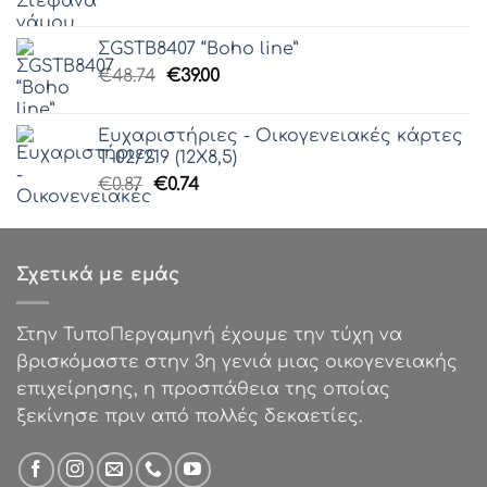
price
τρέχουσα
€0.25.
was:
τιμή
ΣGSTB8407 “Boho line”
€85.00.
είναι:
Original
Η
€
48.74
€
39.00
€50.00.
price
τρέχουσα
was:
τιμή
Ευχαριστήριες - Οικογενειακές κάρτες
€48.74.
είναι:
Τ-02/219 (12Χ8,5)
€39.00.
Original
Η
€
0.87
€
0.74
price
τρέχουσα
was:
τιμή
€0.87.
είναι:
Σχετικά με εμάς
€0.74.
Στην ΤυποΠεργαμηνή έχουμε την τύχη να
βρισκόμαστε στην 3η γενιά μιας οικογενειακής
επιχείρησης, η προσπάθεια της οποίας
ξεκίνησε πριν από πολλές δεκαετίες.