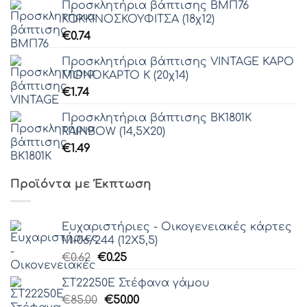
Προσκλητήρια βάπτισης ΒΜΠ76
ΚΟΚΚΙΝΟΣΚΟΥΦΙΤΣΑ (18χ12)
€
0.74
Προσκλητήρια βάπτισης VINTAGE ΚΑΡΟ
ΜΟΝΟΚΑΡΤΟ Κ (20χ14)
€
1.74
Προσκλητήρια βάπτισης ΒΚ1801Κ
RAINBOW (14,5Χ20)
€
1.49
Προϊόντα με Έκπτωση
Ευχαριστήριες - Οικογενειακές κάρτες
Μ-06/244 (12Χ5,5)
Original
Η
€
0.62
€
0.25
price
τρέχουσα
ΣΤ22250Ε Στέφανα γάμου
was:
τιμή
Original
Η
€
85.00
€0.62.
€
50.00
είναι: