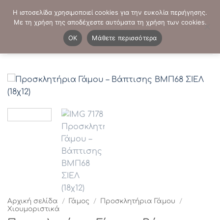
Μετάβαση
ΤΗΛΕΦΩΝΙΚΕΣ ΠΑΡΑΓΓΕΛΙΕΣ:
2103819413
-
2103821941
Η ιστοσελίδα χρησιμοποιεί cookies για την ευκολία περιήγησης.
στο
Με τη χρήση της αποδέχεστε αυτόματα τη χρήση των cookies.
περιεχόμενο
0
OK
Μάθετε περισσότερα
Αρχική σελίδα
/
Γάμος
/
Προσκλητήρια Γάμου
/
Χιουμοριστικά