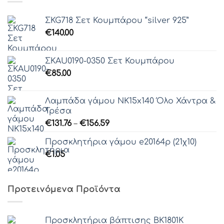
ΣKG718 Σετ Κουμπάρου “silver 925”
€
140.00
ΣΚAU0190-0350 Σετ Κουμπάρου
€
85.00
Λαμπάδα γάμου ΝΚ15x140 Όλο Χάντρα &
Τρέσα
Price
€
131.76
–
€
156.59
range:
Προσκλητήρια γάμου e20164ρ (21χ10)
€131.76
€
1.05
through
€156.59
Προτεινόμενα Προϊόντα
Προσκλητήρια βάπτισης ΒΚ1801Κ