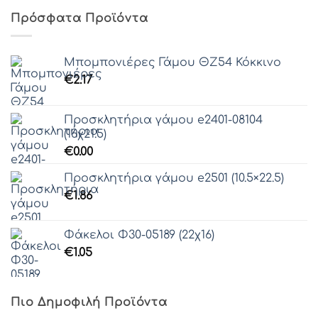
Γραμματοσειρά 58
Πρόσφατα Προϊόντα
Γραμματοσειρά 59
Γραμματοσειρά 60
Μπομπονιέρες Γάμου ΘZ54 Κόκκινο
Γραμματοσειρά 61
€
2.17
Προσκλητήρια γάμου e2401-08104
(16χ21.5)
€
0.00
Προσκλητήρια γάμου e2501 (10.5×22.5)
€
1.86
Φάκελοι Φ30-05189 (22χ16)
€
1.05
Πιο Δημοφιλή Προϊόντα