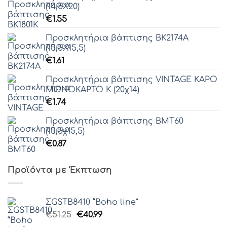
(14,5Χ20)
€
1.55
Προσκλητήρια βάπτισης ΒΚ2174Α
(15,5Χ15,5)
€
1.61
Προσκλητήρια βάπτισης VINTAGE ΚΑΡΟ
ΜΟΝΟΚΑΡΤΟ Κ (20χ14)
€
1.74
Προσκλητήρια βάπτισης ΒΜΤ60
(15,5χ15,5)
€
0.87
Προϊόντα με Έκπτωση
ΣGSTB8410 “Boho line”
Original
Η
€
51.25
€
40.99
price
τρέχουσα