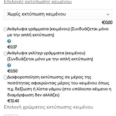
Επιλογές εκτύπωσης κειμένου
Γραμματοσειρά 9
Γραμματοσειρά 10
€
0.00
Γραμματοσειρά 11
Ανάγλυφα γράμματα (κειμένου) (Συνδυάζεται μόνο
με την απλή εκτύπωση)
Γραμματοσειρά 12
€
0.37
Γραμματοσειρά 13
Ανάγλυφα γκλίτερ γράμματα (κειμένου)
(Συνδυάζεται μόνο με την απλή εκτύπωση)
Γραμματοσειρά 14
€
0.50
Γραμματοσειρά 15
Διαφοροποίηση εκτύπωσης σε μέρος της
Γραμματοσειρά 16
ποσότητας αφαιρώντας μέρος του κειμένου όπως
Γραμματοσειρά 17
π.χ. δεξίωση ή λίστα γάμου (στο υπόλοιπο κέιμενο η
διαμόρφωση δεν αλλάζει)
Γραμματοσειρά 18
€
12.40
Γραμματοσειρά 19
Επιλογή χρώματος εκτύπωσης κειμένου
Γραμματοσειρά 20
Γραμματοσειρά 21