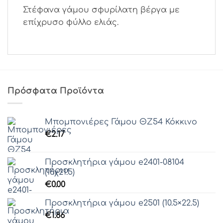
Στέφανα γάμου σφυρίλατη βέργα με
επίχρυσο φύλλο ελιάς.
Πρόσφατα Προϊόντα
Μπομπονιέρες Γάμου ΘZ54 Κόκκινο
€
2.17
Προσκλητήρια γάμου e2401-08104
(16χ21.5)
€
0.00
Προσκλητήρια γάμου e2501 (10.5×22.5)
€
1.86