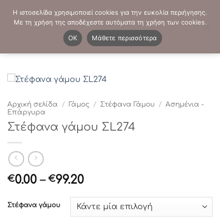
Μετάβαση
ΤΗΛΕΦΩΝΙΚΕΣ ΠΑΡΑΓΓΕΛΙΕΣ:
2103819413
-
2103821941
Η ιστοσελίδα χρησιμοποιεί cookies για την ευκολία περιήγησης.
στο
Με τη χρήση της αποδέχεστε αυτόματα τη χρήση των cookies.
περιεχόμενο
0
OK
Μάθετε περισσότερα
Αρχική σελίδα
/
Γάμος
/
Στέφανα Γάμου
/
Ασημένια -
Επάργυρα
Στέφανα γάμου ΣL274
Price
0.00
–
99.20
€
€
range:
€0.00
Στέφανα γάμου
through