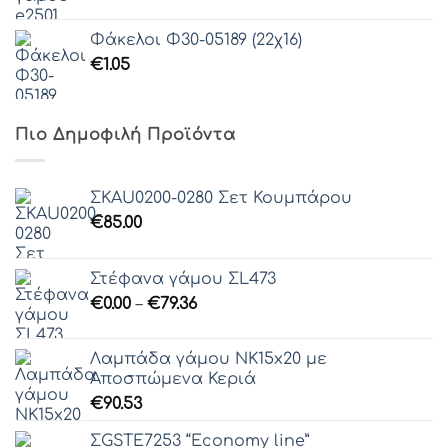
Φάκελοι Φ30-05189 (22χ16)
€
1.05
Πιο Δημοφιλή Προϊόντα
ΣΚAU0200-0280 Σετ Κουμπάρου
€
85.00
Στέφανα γάμου ΣL473
Price
€
0.00
–
€
79.36
range:
€0.00
Λαμπάδα γάμου ΝΚ15x20 με
through
Αποσπώμενα Κεριά
€79.36
€
90.53
ΣGSTE7253 “Economy line”