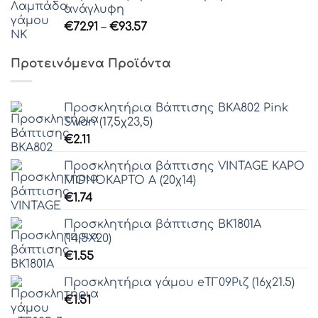
ανάγλυφη
Price
€
72.91
–
€
93.57
range:
€72.91
Προτεινόμενα Προϊόντα
through
€93.57
Προσκλητήρια Βάπτισης ΒΚΑ802 Pink
Swan (17,5χ23,5)
€
2.11
Προσκλητήρια βάπτισης VINTAGE ΚΑΡΟ
ΜΟΝΟΚΑΡΤΟ Α (20χ14)
€
1.74
Προσκλητήρια βάπτισης ΒΚ1801Α
(14,5Χ20)
€
1.55
Προσκλητήρια γάμου eΤΓ09Ριζ (16χ21.5)
€
1.51