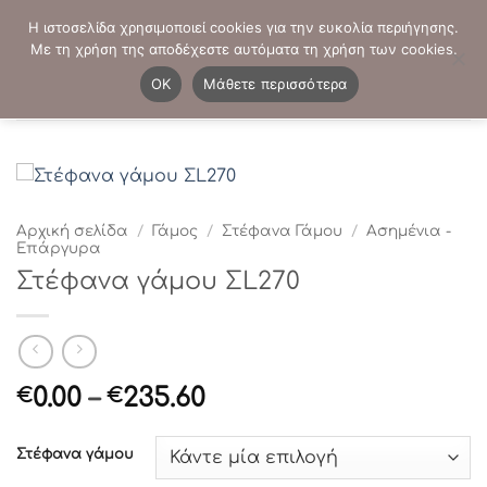
Μετάβαση
ΤΗΛΕΦΩΝΙΚΕΣ ΠΑΡΑΓΓΕΛΙΕΣ:
2103819413
-
2103821941
Η ιστοσελίδα χρησιμοποιεί cookies για την ευκολία περιήγησης.
στο
Με τη χρήση της αποδέχεστε αυτόματα τη χρήση των cookies.
περιεχόμενο
0
OK
Μάθετε περισσότερα
Αρχική σελίδα
/
Γάμος
/
Στέφανα Γάμου
/
Ασημένια -
Επάργυρα
Στέφανα γάμου ΣL270
Price
0.00
–
235.60
€
€
range:
€0.00
Στέφανα γάμου
through