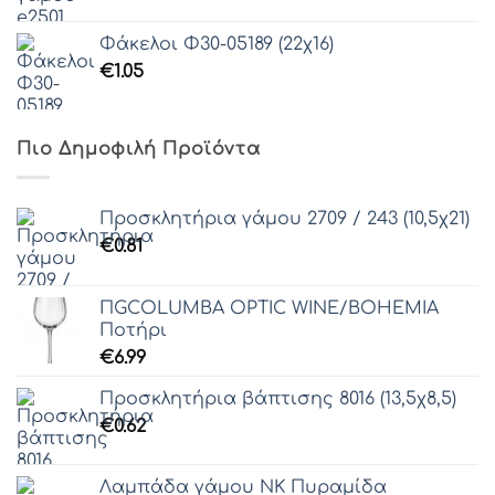
Φάκελοι Φ30-05189 (22χ16)
€
1.05
Πιο Δημοφιλή Προϊόντα
Προσκλητήρια γάμου 2709 / 243 (10,5χ21)
€
0.81
ΠGCOLUMBA OPTIC WINE/BOHEMIA
Ποτήρι
€
6.99
Προσκλητήρια βάπτισης 8016 (13,5χ8,5)
€
0.62
Λαμπάδα γάμου ΝΚ Πυραμίδα