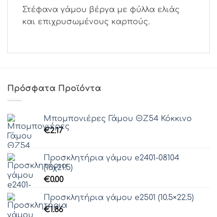
Στέφανα γάμου βέργα με φύλλα ελιάς
και επιχρυσωμένους καρπούς.
Πρόσφατα Προϊόντα
Μπομπονιέρες Γάμου ΘZ54 Κόκκινο
€
2.17
Προσκλητήρια γάμου e2401-08104
(16χ21.5)
€
0.00
Προσκλητήρια γάμου e2501 (10.5×22.5)
€
1.86