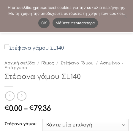
Μετάβαση
ΤΗΛΕΦΩΝΙΚΕΣ ΠΑΡΑΓΓΕΛΙΕΣ:
2103819413
-
2103821941
Η ιστοσελίδα χρησιμοποιεί cookies για την ευκολία περιήγησης.
στο
Με τη χρήση της αποδέχεστε αυτόματα τη χρήση των cookies.
περιεχόμενο
0
OK
Μάθετε περισσότερα
Αρχική σελίδα
/
Γάμος
/
Στέφανα Γάμου
/
Ασημένια -
Επάργυρα
Στέφανα γάμου ΣL140
Price
0.00
–
79.36
€
€
range:
€0.00
Στέφανα γάμου
through