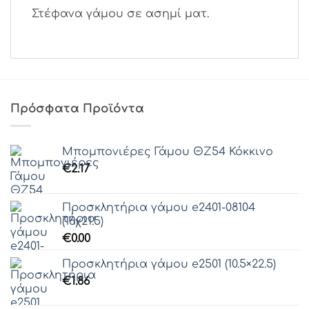
Στέφανα γάμου σε ασημί ματ.
Πρόσφατα Προϊόντα
Μπομπονιέρες Γάμου ΘZ54 Κόκκινο
€
2.17
Προσκλητήρια γάμου e2401-08104
(16χ21.5)
€
0.00
Προσκλητήρια γάμου e2501 (10.5×22.5)
€
1.86