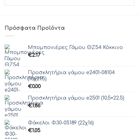
Πρόσφατα Προϊόντα
Μπομπονιέρες Γάμου ΘZ54 Κόκκινο
€
2.17
Προσκλητήρια γάμου e2401-08104
(16χ21.5)
€
0.00
Προσκλητήρια γάμου e2501 (10.5×22.5)
€
1.86
Φάκελοι Φ30-05189 (22χ16)
€
1.05