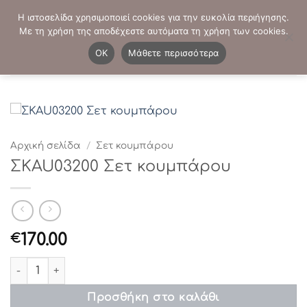
Μετάβαση
ΤΗΛΕΦΩΝΙΚΕΣ ΠΑΡΑΓΓΕΛΙΕΣ:
2103819413
-
2103821941
Η ιστοσελίδα χρησιμοποιεί cookies για την ευκολία περιήγησης.
στο
Με τη χρήση της αποδέχεστε αυτόματα τη χρήση των cookies.
περιεχόμενο
0
OK
Μάθετε περισσότερα
Αρχική σελίδα
/
Σετ κουμπάρου
ΣΚAU03200 Σετ κουμπάρου
170.00
€
ΣΚAU03200 Σετ κουμπάρου ποσότητα
Προσθήκη στο καλάθι