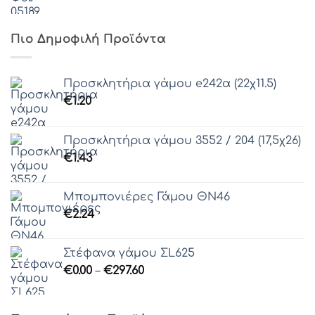
Πιο Δημοφιλή Προϊόντα
Προσκλητήρια γάμου e242α (22χ11.5)
€
1.20
Προσκλητήρια γάμου 3552 / 204 (17,5χ26)
€
1.43
Μπομπονιέρες Γάμου ΘΝ46
€
2.24
Στέφανα γάμου ΣL625
Price
€
0.00
–
€
297.60
range:
€0.00
through