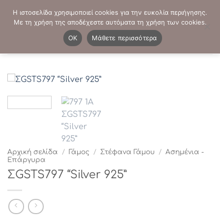
Μετάβαση
ΤΗΛΕΦΩΝΙΚΕΣ ΠΑΡΑΓΓΕΛΙΕΣ:
2103819413
-
2103821941
Η ιστοσελίδα χρησιμοποιεί cookies για την ευκολία περιήγησης.
στο
Με τη χρήση της αποδέχεστε αυτόματα τη χρήση των cookies.
περιεχόμενο
0
OK
Μάθετε περισσότερα
Αρχική σελίδα
/
Γάμος
/
Στέφανα Γάμου
/
Ασημένια -
Επάργυρα
ΣGSTS797 “Silver 925”