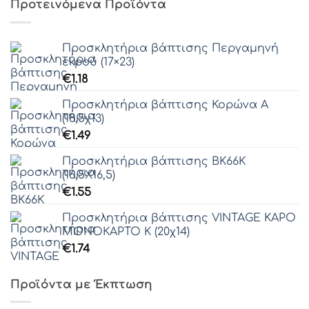
Προτεινόμενα Προϊόντα
€297.60
Προσκλητήρια βάπτισης Περγαμηνή
εκρού (17×23)
€
1.18
Προσκλητήρια βάπτισης Κορώνα Α
(18,5χ13)
€
1.49
Προσκλητήρια βάπτισης ΒΚ66Κ
(16,5Χ16,5)
€
1.55
Προσκλητήρια βάπτισης VINTAGE ΚΑΡΟ
ΜΟΝΟΚΑΡΤΟ Κ (20χ14)
€
1.74
Προϊόντα με Έκπτωση