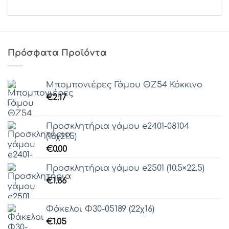
Πρόσφατα Προϊόντα
Μπομπονιέρες Γάμου ΘZ54 Κόκκινο
€
2.17
Προσκλητήρια γάμου e2401-08104
(16χ21.5)
€
0.00
Προσκλητήρια γάμου e2501 (10.5×22.5)
€
1.86
Φάκελοι Φ30-05189 (22χ16)
€
1.05