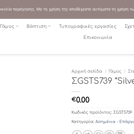
ΔΙΕΥΘΥΝΣΗ:
ΣΟΛΩΝΟΣ 109 - ΑΘΗΝΑ
 ευκολία περιήγησης. Με τη χρήση της αποδέχεστε αυτόματα τη χρήση τ
Γάμος
Βάπτιση
Τυπογραφικές εργασίες
Σχε
Επικοινωνία
Αρχική σελίδα
/
Γάμος
/
Στ
ΣGSTS739 “Silv
0.00
€
Κωδικός προϊόντος:
ΣGSTS739
Κατηγορία:
Ασημένια - Επάργ