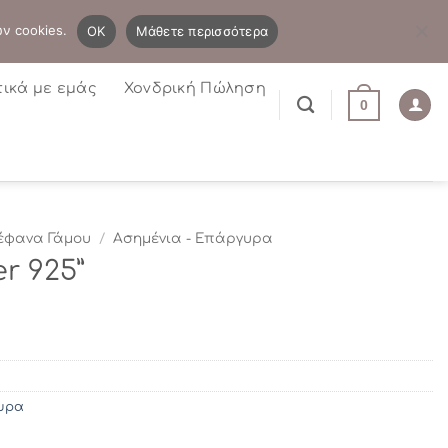
B2B
Η λίστα μου
Newsletter
ων cookies.
OK
Μάθετε περισσότερα
τικά με εμάς
Χονδρική Πώληση
0
έφανα Γάμου
/
Ασημένια - Επάργυρα
er 925”
υρα