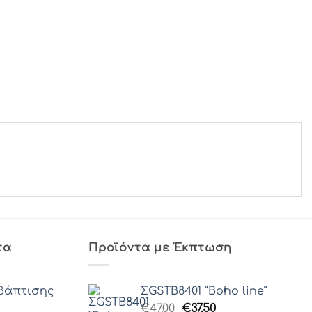
τα
Προϊόντα με Έκπτωση
βάπτισης
ΣGSTB8401 “Boho line”
Original
Η
€
47.00
€
37.50