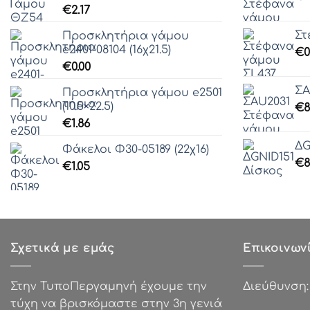
€
2.17
Στ
Προσκλητήρια γάμου
e2401-08104 (16χ21.5)
€
0
€
0.00
ΣA
Προσκλητήρια γάμου e2501
(10.5×22.5)
€
8
€
1.86
ΔG
Φάκελοι Φ30-05189 (22χ16)
€
8
€
1.05
Σχετικά με εμάς
Επικοινων
Στην ΤυποΠεργαμηνή έχουμε την
Διεύθυνση
τύχη να βρισκόμαστε στην 3η γενιά