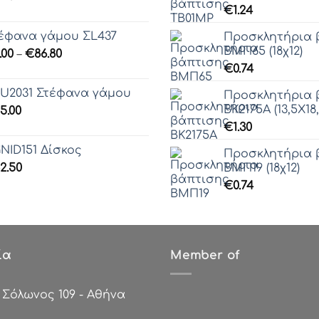
€
1.24
έφανα γάμου ΣL437
Προσκλητήρια 
ΒΜΠ65 (18χ12)
Price
.00
–
€
86.80
range:
€
0.74
€0.00
U2031 Στέφανα γάμου
Προσκλητήρια 
through
ΒΚ2175Α (13,5Χ18,
5.00
€86.80
€
1.30
NID151 Δίσκος
Προσκλητήρια 
2.50
ΒΜΠ19 (18χ12)
€
0.74
ία
Member of
:
Σόλωνος 109 - Αθήνα