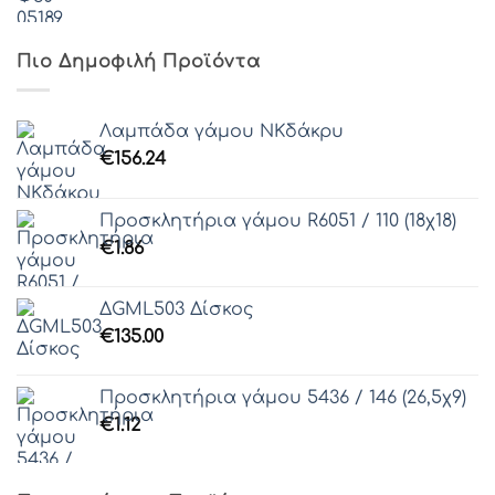
Πιο Δημοφιλή Προϊόντα
Λαμπάδα γάμου ΝΚδάκρυ
€
156.24
Προσκλητήρια γάμου R6051 / 110 (18χ18)
€
1.86
ΔGML503 Δίσκος
€
135.00
Προσκλητήρια γάμου 5436 / 146 (26,5χ9)
€
1.12