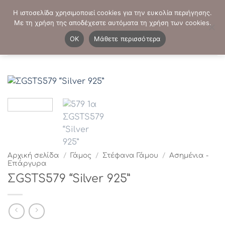
Μετάβαση
ΤΗΛΕΦΩΝΙΚΕΣ ΠΑΡΑΓΓΕΛΙΕΣ:
2103819413
-
2103821941
Η ιστοσελίδα χρησιμοποιεί cookies για την ευκολία περιήγησης.
στο
Με τη χρήση της αποδέχεστε αυτόματα τη χρήση των cookies.
περιεχόμενο
0
OK
Μάθετε περισσότερα
Αρχική σελίδα
/
Γάμος
/
Στέφανα Γάμου
/
Ασημένια -
Επάργυρα
ΣGSTS579 “Silver 925”