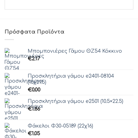
Πρόσφατα Προϊόντα
Μπομπονιέρες Γάμου ΘZ54 Κόκκινο
€
2.17
Προσκλητήρια γάμου e2401-08104
(16χ21.5)
€
0.00
Προσκλητήρια γάμου e2501 (10.5×22.5)
€
1.86
Φάκελοι Φ30-05189 (22χ16)
€
1.05