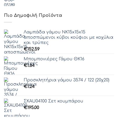
Πιο Δημοφιλή Προϊόντα
Λαμπάδα γάμου ΝΚ15x15x15
αποσπώμενοι κύβοι κούφιοι με κοχύλια
και τρύπες
€
152.59
Μπομπονιέρες Γάμου ΘΚ16
€
1.84
Προσκλητήρια γάμου 3574 / 122 (20χ20)
€
1.24
ΣΚAU04100 Σετ κουμπάρου
€
195.00