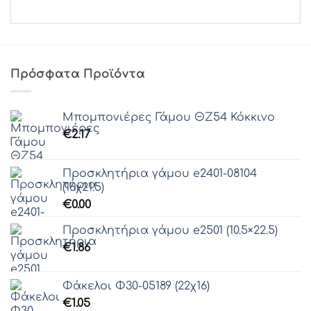
Πρόσφατα Προϊόντα
Μπομπονιέρες Γάμου ΘZ54 Κόκκινο
€
2.17
Προσκλητήρια γάμου e2401-08104
(16χ21.5)
€
0.00
Προσκλητήρια γάμου e2501 (10.5×22.5)
€
1.86
Φάκελοι Φ30-05189 (22χ16)
€
1.05