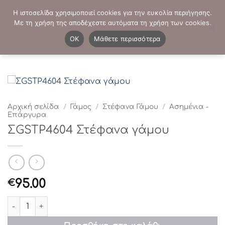
Μετάβαση
ΤΗΛΕΦΩΝΙΚΕΣ ΠΑΡΑΓΓΕΛΙΕΣ:
2103819413
-
2103821941
Η ιστοσελίδα χρησιμοποιεί cookies για την ευκολία περιήγησης.
στο
Με τη χρήση της αποδέχεστε αυτόματα τη χρήση των cookies.
περιεχόμενο
0
OK
Μάθετε περισσότερα
Αρχική σελίδα
/
Γάμος
/
Στέφανα Γάμου
/
Ασημένια -
Επάργυρα
ΣGSTP4604 Στέφανα γάμου
95.00
€
ΣGSTP4604 Στέφανα γάμου ποσότητα