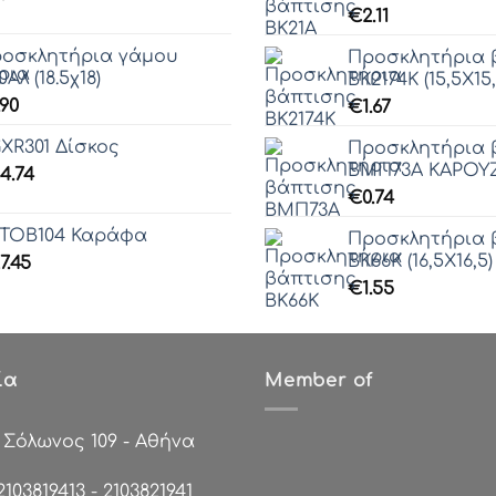
€
2.11
οσκλητήρια γάμου
Προσκλητήρια 
0Αλ (18.5χ18)
ΒΚ2174Κ (15,5Χ15,
.90
€
1.67
XR301 Δίσκος
Προσκλητήρια 
ΒΜΠ73Α ΚΑΡΟΥΖΕ
4.74
€
0.74
TOB104 Καράφα
Προσκλητήρια 
ΒΚ66Κ (16,5Χ16,5)
7.45
€
1.55
ία
Member of
:
Σόλωνος 109 - Αθήνα
2103819413
-
2103821941