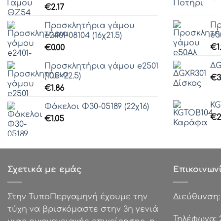
€
2.17
Πρ
Προσκλητήρια γάμου
e5
e2401-08104 (16χ21.5)
€
1
€
0.00
ΔG
Προσκλητήρια γάμου e2501
(10.5×22.5)
€
3
€
1.86
KG
Φάκελοι Φ30-05189 (22χ16)
€
2
€
1.05
Σχετικά με εμάς
Επικοινων
Στην ΤυποΠεργαμηνή έχουμε την
Διεύθυνση
τύχη να βρισκόμαστε στην 3η γενιά
Τηλέφωνα: