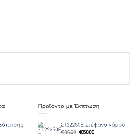
τα
Προϊόντα με Έκπτωση
βάπτισης
ΣΤ22250Ε Στέφανα γάμου
Original
Η
€
85.00
€
50.00