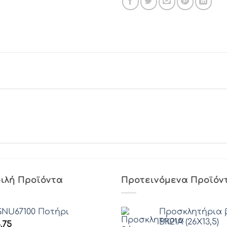
ιλή Προϊόντα
Προτεινόμενα Προϊόν
NU67100 Ποτήρι
Προσκλητήρια 
ΒΚ21Α (26Χ13,5)
.75