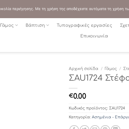
ΔΙΕΥΘΥΝΣΗ:
ΣΟΛΩΝΟΣ 109 - ΑΘΗΝΑ
 ευκολία περιήγησης. Με τη χρήση της αποδέχεστε αυτόματα τη χρήση τ
Γάμος
Βάπτιση
Τυπογραφικές εργασίες
Σχε
Επικοινωνία
Αρχική σελίδα
/
Γάμος
/
Στ
ΣAU1724 Στέφ
0.00
€
Κωδικός προϊόντος:
ΣAU1724
Κατηγορία:
Ασημένια - Επάργ