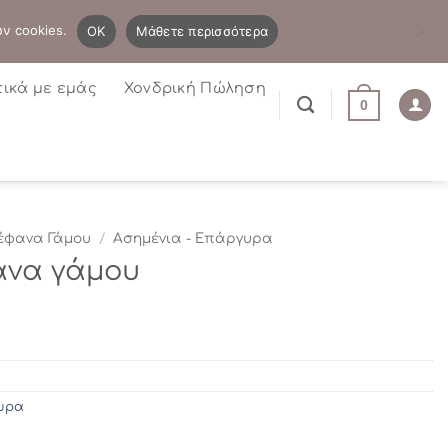
B2B
Η λίστα μου
Newsletter
ων cookies.
OK
Μάθετε περισσότερα
τικά με εμάς
Χονδρική Πώληση
0
έφανα Γάμου
/
Ασημένια - Επάργυρα
ανα γάμου
υρα