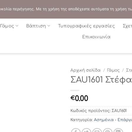
ΔΙΕΥΘΥΝΣΗ:
ΣΟΛΩΝΟΣ 109 - ΑΘΗΝΑ
 ευκολία περιήγησης. Με τη χρήση της αποδέχεστε αυτόματα τη χρήση τ
Γάμος
Βάπτιση
Τυπογραφικές εργασίες
Σχε
Επικοινωνία
Αρχική σελίδα
/
Γάμος
/
Στ
ΣAU1601 Στέφ
0.00
€
Κωδικός προϊόντος:
ΣAU1601
Κατηγορία:
Ασημένια - Επάργ