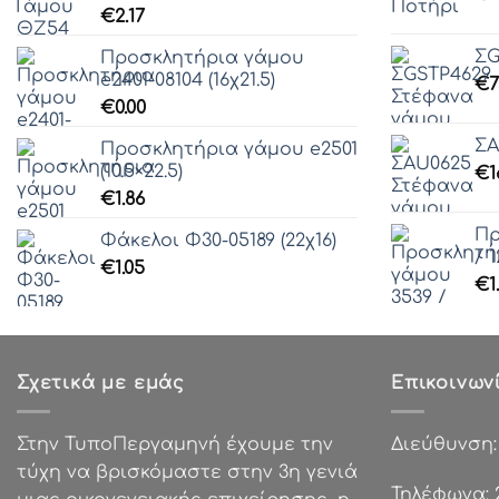
€
2.17
ΣG
Προσκλητήρια γάμου
e2401-08104 (16χ21.5)
€
7
€
0.00
ΣA
Προσκλητήρια γάμου e2501
(10.5×22.5)
€
1
€
1.86
Πρ
Φάκελοι Φ30-05189 (22χ16)
/ 1
€
1.05
€
1
Σχετικά με εμάς
Επικοινων
Στην ΤυποΠεργαμηνή έχουμε την
Διεύθυνση
τύχη να βρισκόμαστε στην 3η γενιά
Τηλέφωνα: