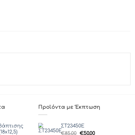
τα
Προϊόντα με Έκπτωση
βάπτισης
ΣΤ23450Ε
18x12,5)
Original
Η
€
85.00
€
50.00