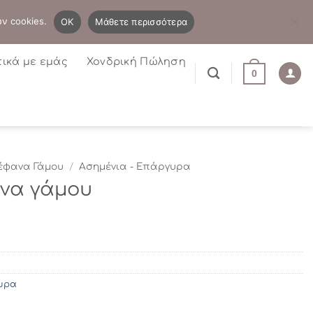
B2B
Η λίστα μου
Newsletter
ων cookies.
OK
Μάθετε περισσότερα
τικά με εμάς
Χονδρική Πώληση
0
έφανα Γάμου
/
Ασημένια - Επάργυρα
ανα γάμου
υρα