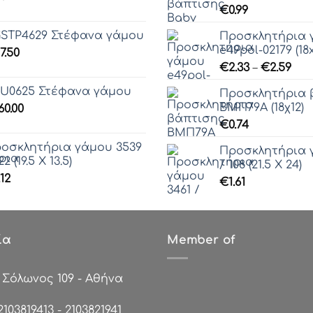
€
0.99
STP4629 Στέφανα γάμου
Προσκλητήρια 
e49pol-02179 (18x
7.50
Pri
€
2.33
–
€
2.59
ran
U0625 Στέφανα γάμου
Προσκλητήρια 
€2.
ΒΜΠ79Α (18χ12)
60.00
thr
€
0.74
€2.
οσκλητήρια γάμου 3539
Προσκλητήρια 
22 (19.5 Χ 13.5)
/ 108 (21.5 Χ 24)
.12
€
1.61
ία
Member of
:
Σόλωνος 109 - Αθήνα
2103819413
-
2103821941