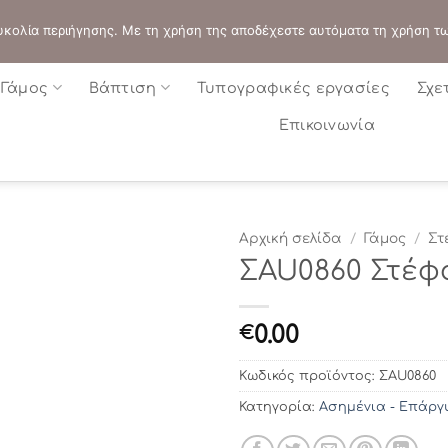
ΔΙΕΥΘΥΝΣΗ:
ΣΟΛΩΝΟΣ 109 - ΑΘΗΝΑ
 ευκολία περιήγησης. Με τη χρήση της αποδέχεστε αυτόματα τη χρήση τ
Γάμος
Βάπτιση
Τυπογραφικές εργασίες
Σχε
Επικοινωνία
Αρχική σελίδα
/
Γάμος
/
Στ
ΣAU0860 Στέφ
0.00
€
Κωδικός προϊόντος:
ΣAU0860
Κατηγορία:
Ασημένια - Επάργ