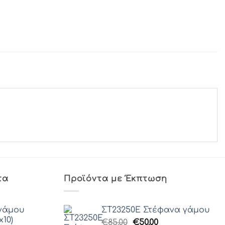
τα
Προϊόντα με Έκπτωση
γάμου
ΣΤ23250Ε Στέφανα γάμου
x10)
Original
Η
€
85.00
€
50.00