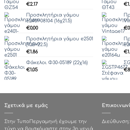
€
2.17
€
1
Προσκλητήρια γάμου
Πρ
e2401-08104 (16χ21.5)
Vi
€
0.00
€
0
Προσκλητήρια γάμου e2501
Πρ
(10.5×22.5)
e2
€
1.86
€
1
Φάκελοι Φ30-05189 (22χ16)
ΣG
€
1.05
€
8
Σχετικά με εμάς
Επικοινων
Στην ΤυποΠεργαμηνή έχουμε την
Διεύθυνση
τύχη να βρισκόμαστε στην 3η γενιά