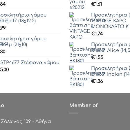
.84
€
1.61
οσκλητήρια γάμου
Προσκλητήρια 
ntage17 (18χ12.5)
VINTAGE ΚΑΡΟ
ΜΟΝΟΚΑΡΤΟ Κ (
.99
€
1.74
οσκλητήρια γάμου
0164μ (21χ10)
Προσκλητήρια 
ΒΚ1801 Alice (14,
.30
€
1.55
STP4677 Στέφανα γάμου
Προσκλητήρια 
5.00
ΒΚ1801 Indian (14
€
1.36
ία
Member of
:
Σόλωνος 109 - Αθήνα