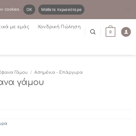
B2B
Η λίστα μου
Newsletter
ων cookies.
OK
Μάθετε περισσότερα
τικά με εμάς
Χονδρική Πώληση
0
έφανα Γάμου
/
Ασημένια - Επάργυρα
ανα γάμου
υρα