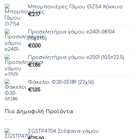
Μπομπονιέρες Γάμου ΘZ54 Κόκκινο
€
2.17
Προσκλητήρια γάμου e2401-08104
(16χ21.5)
€
0.00
Προσκλητήρια γάμου e2501 (10.5×22.5)
€
1.86
Φάκελοι Φ30-05189 (22χ16)
€
1.05
Πιο Δημοφιλή Προϊόντα
ΣGSTP4704 Στέφανα γάμου