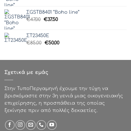
price
τρέχουσα
was:
τιμή
ΣGSTB8401 “Boho line”
€54.99.
είναι:
Original
Η
€
47.00
€
37.50
€44.00.
price
τρέχουσα
was:
τιμή
ΣΤ23450Ε
€47.00.
είναι:
Original
Η
€
85.00
€
50.00
€37.50.
price
τρέχουσα
was:
τιμή
€85.00.
είναι:
€50.00.
Σχετικά με εμάς
Στην ΤυποΠεργαμηνή έχουμε την τύχη να
βρισκόμαστε στην 3η γενιά μιας οικογενειακής
επιχείρησης, η προσπάθεια της οποίας
ξεκίνησε πριν από πολλές δεκαετίες.