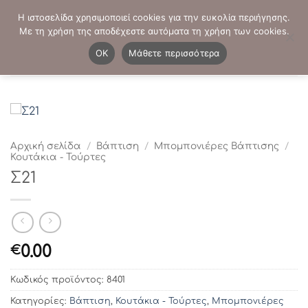
Μετάβαση
ΤΗΛΕΦΩΝΙΚΕΣ ΠΑΡΑΓΓΕΛΙΕΣ:
2103819413
-
2103821941
Η ιστοσελίδα χρησιμοποιεί cookies για την ευκολία περιήγησης.
στο
Με τη χρήση της αποδέχεστε αυτόματα τη χρήση των cookies.
περιεχόμενο
0
OK
Μάθετε περισσότερα
Αρχική σελίδα
/
Βάπτιση
/
Μπομπονιέρες Βάπτισης
/
Κουτάκια - Τούρτες
Σ21
0.00
€
Κωδικός προϊόντος:
8401
Κατηγορίες:
Βάπτιση
,
Κουτάκια - Τούρτες
,
Μπομπονιέρες