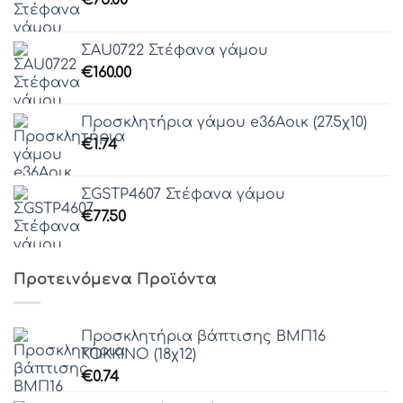
€
75.00
ΣAU0722 Στέφανα γάμου
€
160.00
Προσκλητήρια γάμου e36Αοικ (27.5χ10)
€
1.74
ΣGSTP4607 Στέφανα γάμου
€
77.50
Προτεινόμενα Προϊόντα
Προσκλητήρια βάπτισης ΒΜΠ16
ΚΟΚΚΙΝΟ (18χ12)
€
0.74