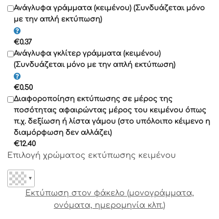
Γραμματοσειρά 11
Ανάγλυφα γράμματα (κειμένου) (Συνδυάζεται μόνο
με την απλή εκτύπωση)
Γραμματοσειρά 12
€
0.37
Γραμματοσειρά 13
Ανάγλυφα γκλίτερ γράμματα (κειμένου)
(Συνδυάζεται μόνο με την απλή εκτύπωση)
Γραμματοσειρά 14
€
0.50
Γραμματοσειρά 15
Διαφοροποίηση εκτύπωσης σε μέρος της
Γραμματοσειρά 16
ποσότητας αφαιρώντας μέρος του κειμένου όπως
Γραμματοσειρά 17
π.χ. δεξίωση ή λίστα γάμου (στο υπόλοιπο κέιμενο η
διαμόρφωση δεν αλλάζει)
Γραμματοσειρά 18
€
12.40
Γραμματοσειρά 19
Επιλογή χρώματος εκτύπωσης κειμένου
Γραμματοσειρά 20
Γραμματοσειρά 21
▼
Γραμματοσειρά 22
Εκτύπωση στον φάκελο (μονογράμματα,
Γραμματοσειρά 23
ονόματα, ημερομηνία κλπ.)
Γραμματοσειρά 24
Γραμματοσειρά 25