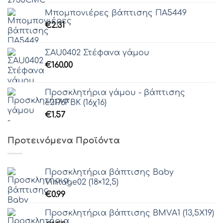
Μπομπονιέρες βάπτισης ΠΑ5449
€
2.31
ΣAU0402 Στέφανα γάμου
€
160.00
Προσκλητήρια γάμου - βάπτισης
e2176ΓΒΚ (16χ16)
€
1.57
Προτεινόμενα Προϊόντα
Προσκλητήρια βάπτισης Baby
Vintage02 (18×12,5)
€
0.99
Προσκλητήρια βάπτισης ΒΜVΑ1 (13,5Χ19)