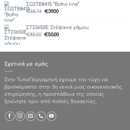
was:
τιμή
ΣGSTB8415 “Boho line”
€85.00.
είναι:
Original
Η
€
48.74
€
39.00
€50.00.
price
τρέχουσα
was:
τιμή
ΣΤ23650Ε Στέφανα γάμου
€48.74.
είναι:
Original
Η
€
85.00
€
50.00
€39.00.
price
τρέχουσα
was:
τιμή
€85.00.
είναι:
€50.00.
Σχετικά με εμάς
Στην ΤυποΠεργαμηνή έχουμε την τύχη να
βρισκόμαστε στην 3η γενιά μιας οικογενειακής
επιχείρησης, η προσπάθεια της οποίας
ξεκίνησε πριν από πολλές δεκαετίες.