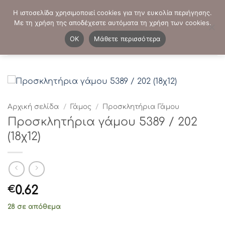
Μετάβαση
ΤΗΛΕΦΩΝΙΚΕΣ ΠΑΡΑΓΓΕΛΙΕΣ:
2103819413
-
2103821941
Η ιστοσελίδα χρησιμοποιεί cookies για την ευκολία περιήγησης.
στο
Με τη χρήση της αποδέχεστε αυτόματα τη χρήση των cookies.
περιεχόμενο
0
OK
Μάθετε περισσότερα
Αρχική σελίδα
/
Γάμος
/
Προσκλητήρια Γάμου
Προσκλητήρια γάμου 5389 / 202
(18χ12)
0.62
€
28 σε απόθεμα