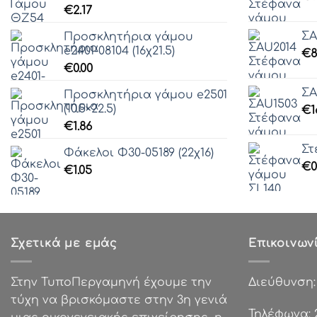
€
2.17
ΣA
Προσκλητήρια γάμου
e2401-08104 (16χ21.5)
€
8
€
0.00
ΣA
Προσκλητήρια γάμου e2501
(10.5×22.5)
€
1
€
1.86
Στ
Φάκελοι Φ30-05189 (22χ16)
€
0
€
1.05
Σχετικά με εμάς
Επικοινων
Στην ΤυποΠεργαμηνή έχουμε την
Διεύθυνση
τύχη να βρισκόμαστε στην 3η γενιά
Τηλέφωνα: