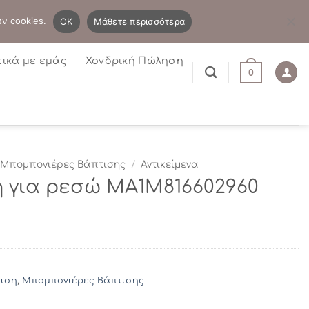
B2B
Η λίστα μου
Newsletter
ων cookies.
OK
Μάθετε περισσότερα
τικά με εμάς
Χονδρική Πώληση
0
Μπομπονιέρες Βάπτισης
/
Αντικείμενα
 για ρεσώ ΜΑ1Μ816602960
ιση
,
Μπομπονιέρες Βάπτισης