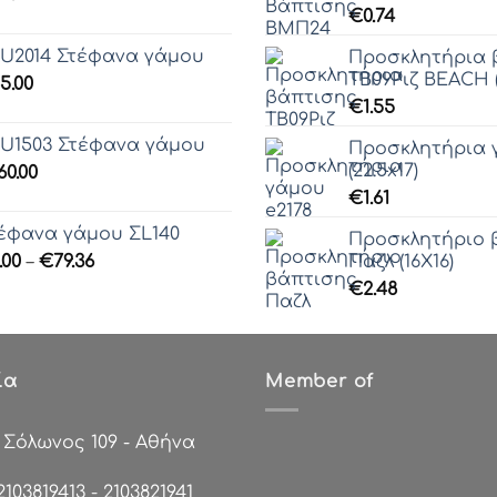
€
0.74
U2014 Στέφανα γάμου
Προσκλητήρια 
ΤΒ09Ριζ BEACH (
5.00
€
1.55
U1503 Στέφανα γάμου
Προσκλητήρια 
(22.5x17)
60.00
€
1.61
έφανα γάμου ΣL140
Προσκλητήριο 
Price
.00
–
€
79.36
Παζλ (16Χ16)
range:
€
2.48
€0.00
through
€79.36
ία
Member of
:
Σόλωνος 109 - Αθήνα
2103819413
-
2103821941