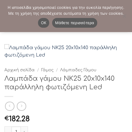
Μετάβαση
ΤΗΛΕΦΩΝΙΚΕΣ ΠΑΡΑΓΓΕΛΙΕΣ:
2103819413
-
2103821941
Η ιστοσελίδα χρησιμοποιεί cookies για την ευκολία περιήγησης.
στο
Με τη χρήση της αποδέχεστε αυτόματα τη χρήση των cookies.
περιεχόμενο
0
OK
Μάθετε περισσότερα
Αρχική σελίδα
/
Γάμος
/
Λάμπαδες Γάμου
Λαμπάδα γάμου ΝΚ25 20x10x140
παράλληλη φωτιζόμενη Led
182.28
€
Λαμπάδα γάμου ΝΚ25 20x10x140 παράλληλη φωτιζόμενη