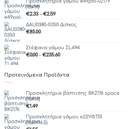
Προσκλητήρια γάμου e49pol-02179
(18x18)
Price
€
2.33
–
€
2.59
range:
ΔAU0380-0350 Δίσκος
€2.33
€
85.00
through
€2.59
Στέφανα γάμου ΣL494
Price
€
0.00
–
€
235.60
range:
€0.00
through
Προτεινόμενα Προϊόντα
€235.60
Προσκλητήρια βάπτισης ΒΚ2176 space
(16Χ16)
€
1.49
Προσκλητήρια γάμου e22ΥΦΤ01
(16.5Χ16.5)