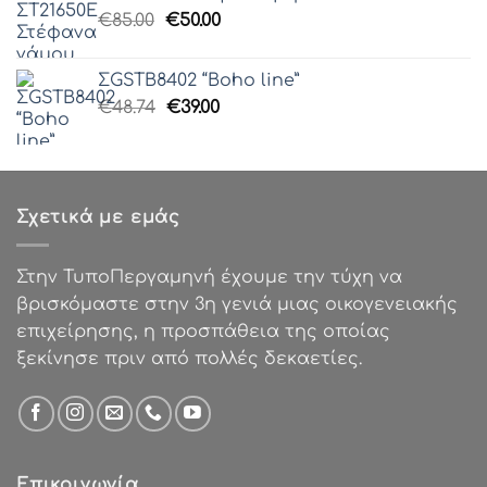
€51.25.
είναι:
Original
Η
€
85.00
€
50.00
€40.99.
price
τρέχουσα
was:
τιμή
ΣGSTB8402 “Boho line”
€85.00.
είναι:
Original
Η
€
48.74
€
39.00
€50.00.
price
τρέχουσα
was:
τιμή
€48.74.
είναι:
€39.00.
Σχετικά με εμάς
Στην ΤυποΠεργαμηνή έχουμε την τύχη να
βρισκόμαστε στην 3η γενιά μιας οικογενειακής
επιχείρησης, η προσπάθεια της οποίας
ξεκίνησε πριν από πολλές δεκαετίες.
Επικοινωνία