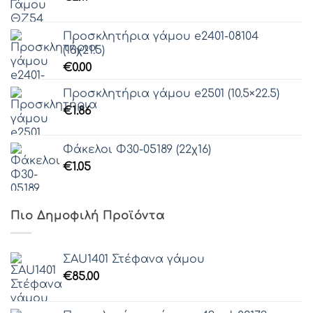
Προσκλητήρια γάμου e2401-08104
(16χ21.5)
€
0.00
Προσκλητήρια γάμου e2501 (10.5×22.5)
€
1.86
Φάκελοι Φ30-05189 (22χ16)
€
1.05
Πιο Δημοφιλή Προϊόντα
ΣAU1401 Στέφανα γάμου
€
85.00