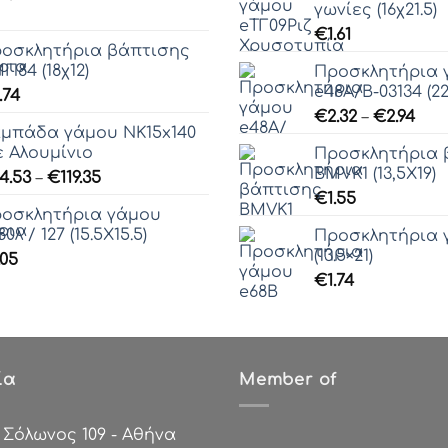
γωνίες (16χ21.5)
€
1.61
οσκλητήρια βάπτισης
Π84 (18χ12)
Προσκλητήρια 
e48Α/Β-03134 (22
.74
Pric
€
2.32
–
€
2.94
μπάδα γάμου ΝΚ15x140
ran
 Αλουμίνιο
Προσκλητήρια 
€2.
ΒΜVΚ1 (13,5Χ19)
Price
4.53
–
€
119.35
thr
range:
€
1.55
€2.9
οσκλητήρια γάμου
€94.53
80λ / 127 (15.5Χ15.5)
Προσκλητήρια 
through
(13.5×21)
.05
€119.35
€
1.74
ία
Member of
:
Σόλωνος 109 - Αθήνα