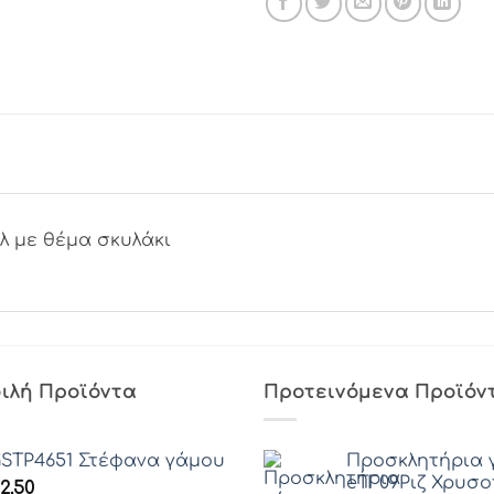
λ με θέμα σκυλάκι
ιλή Προϊόντα
Προτεινόμενα Προϊόν
STP4651 Στέφανα γάμου
Προσκλητήρια 
eΤΓ09Ριζ Χρυσ
2.50