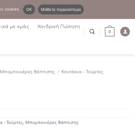
B2B
Η λίστα μου
Newsletter
ων cookies.
OK
Μάθετε περισσότερα
τικά με εμάς
Χονδρική Πώληση
0
Μπομπονιέρες Βάπτισης
/
Κουτάκια - Τούρτες
α - Τούρτες
,
Μπομπονιέρες Βάπτισης