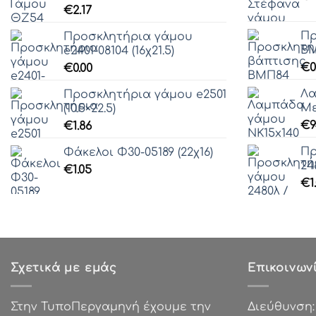
€
2.17
Πρ
Προσκλητήρια γάμου
ΒΜ
e2401-08104 (16χ21.5)
€
0
€
0.00
Λα
Προσκλητήρια γάμου e2501
Με
(10.5×22.5)
€
9
€
1.86
Πρ
Φάκελοι Φ30-05189 (22χ16)
24
€
1.05
€
1
Σχετικά με εμάς
Επικοινων
Στην ΤυποΠεργαμηνή έχουμε την
Διεύθυνση