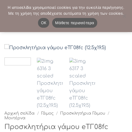
Μετάβαση
ΤΗΛΕΦΩΝΙΚΕΣ ΠΑΡΑΓΓΕΛΙΕΣ:
2103819413
-
2103821941
Η ιστοσελίδα χρησιμοποιεί cookies για την ευκολία περιήγησης.
στο
Με τη χρήση της αποδέχεστε αυτόματα τη χρήση των cookies.
περιεχόμενο
0
OK
Μάθετε περισσότερα
Αρχική σελίδα
/
Γάμος
/
Προσκλητήρια Γάμου
/
Μοντέρνα
Προσκλητήρια γάμου eΤΓ08fc