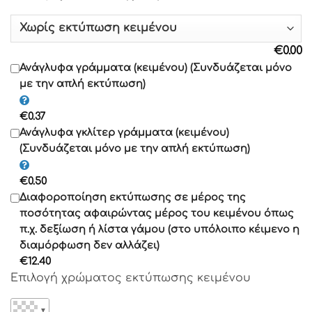
Γραμματοσειρά 10
€
0.00
Γραμματοσειρά 11
Ανάγλυφα γράμματα (κειμένου) (Συνδυάζεται μόνο
με την απλή εκτύπωση)
Γραμματοσειρά 12
€
0.37
Γραμματοσειρά 13
Ανάγλυφα γκλίτερ γράμματα (κειμένου)
(Συνδυάζεται μόνο με την απλή εκτύπωση)
Γραμματοσειρά 14
€
0.50
Γραμματοσειρά 15
Διαφοροποίηση εκτύπωσης σε μέρος της
Γραμματοσειρά 16
ποσότητας αφαιρώντας μέρος του κειμένου όπως
Γραμματοσειρά 17
π.χ. δεξίωση ή λίστα γάμου (στο υπόλοιπο κέιμενο η
διαμόρφωση δεν αλλάζει)
Γραμματοσειρά 18
€
12.40
Γραμματοσειρά 19
Επιλογή χρώματος εκτύπωσης κειμένου
Γραμματοσειρά 20
Γραμματοσειρά 21
▼