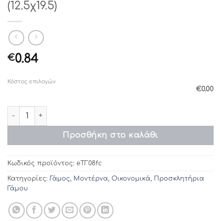
(12.5χ19.5)
0.84
€
Κόστος επιλογών
€0.00
Προσκλητήρια γάμου eΤΓ08fc (12.5χ19.5) ποσότητα
Προσθήκη στο καλάθι
Κωδικός προϊόντος:
eΤΓ08fc
Κατηγορίες:
Γάμος
,
Μοντέρνα
,
Οικονομικά
,
Προσκλητήρια
Γάμου