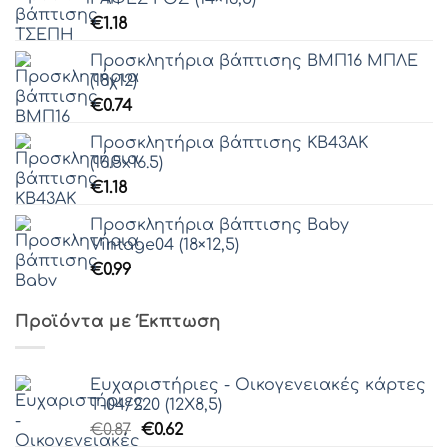
€
1.18
Προσκλητήρια βάπτισης ΒΜΠ16 ΜΠΛΕ
(18χ12)
€
0.74
Προσκλητήρια βάπτισης ΚΒ43ΑΚ
(16.5x16.5)
€
1.18
Προσκλητήρια βάπτισης Baby
Vintage04 (18×12,5)
€
0.99
Προϊόντα με Έκπτωση
Ευχαριστήριες - Οικογενειακές κάρτες
Τ-04/220 (12Χ8,5)
Original
Η
€
0.87
€
0.62