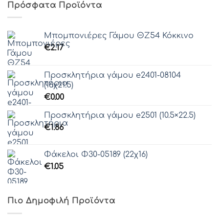
Γραμματοσειρά 58
Πρόσφατα Προϊόντα
Γραμματοσειρά 59
Γραμματοσειρά 60
Μπομπονιέρες Γάμου ΘZ54 Κόκκινο
Γραμματοσειρά 61
€
2.17
Προσκλητήρια γάμου e2401-08104
(16χ21.5)
€
0.00
Προσκλητήρια γάμου e2501 (10.5×22.5)
€
1.86
Φάκελοι Φ30-05189 (22χ16)
€
1.05
Πιο Δημοφιλή Προϊόντα