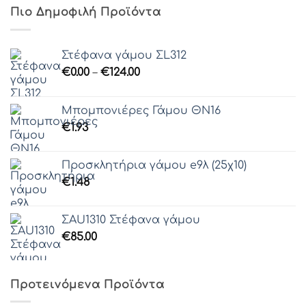
Πιο Δημοφιλή Προϊόντα
Στέφανα γάμου ΣL312
Price
€
0.00
–
€
124.00
range:
€0.00
Μπομπονιέρες Γάμου ΘΝ16
through
€
1.93
€124.00
Προσκλητήρια γάμου e9λ (25χ10)
€
1.48
ΣAU1310 Στέφανα γάμου
€
85.00
Προτεινόμενα Προϊόντα