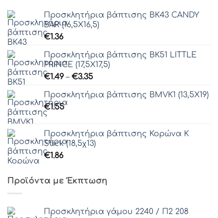
Προσκλητήρια βάπτισης ΒΚ43 CANDY
BAR (16,5Χ16,5)
€
1.36
Προσκλητήρια βάπτισης ΒΚ51 LITTLE
PRINCE (17,5Χ17,5)
Price
€
1.49
–
€
3.35
range:
Προσκλητήρια βάπτισης ΒΜVΚ1 (13,5Χ19)
€1.49
€
1.55
through
€3.35
Προσκλητήρια βάπτισης Κορώνα Κ
Stick (18,5χ13)
€
1.86
Προϊόντα με Έκπτωση
Προσκλητήρια γάμου 2240 / Π2 208