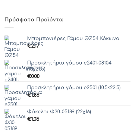
Πρόσφατα Προϊόντα
Μπομπονιέρες Γάμου ΘZ54 Κόκκινο
€
2.17
Προσκλητήρια γάμου e2401-08104
(16χ21.5)
€
0.00
Προσκλητήρια γάμου e2501 (10.5×22.5)
€
1.86
Φάκελοι Φ30-05189 (22χ16)
€
1.05