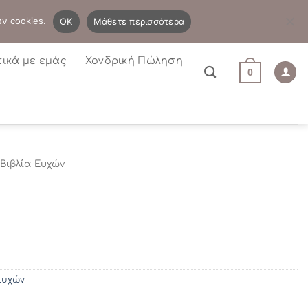
B2B
Η λίστα μου
Newsletter
ων cookies.
OK
Μάθετε περισσότερα
τικά με εμάς
Χονδρική Πώληση
0
Βιβλία Ευχών
Ευχών