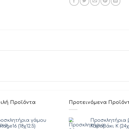
ιλή Προϊόντα
Προτεινόμενα Προϊόν
οσκλητήρια γάμου
Προσκλητήρια 
ntage16 (18χ12.5)
Καραβάκι Κ (24χ1