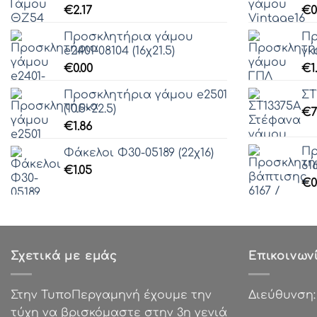
€
2.17
€
0
Προσκλητήρια γάμου
Πρ
e2401-08104 (16χ21.5)
γκ
€
0.00
€
1
Προσκλητήρια γάμου e2501
ΣΤ
(10.5×22.5)
€
7
€
1.86
Πρ
Φάκελοι Φ30-05189 (22χ16)
61
€
1.05
€
0
Σχετικά με εμάς
Επικοινων
Στην ΤυποΠεργαμηνή έχουμε την
Διεύθυνση
τύχη να βρισκόμαστε στην 3η γενιά