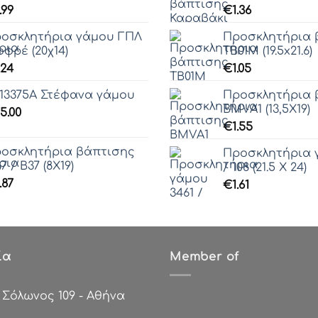
.99
€
1.36
οσκλητήρια γάμου ΓΠΛ
Προσκλητήρια 
οφρέ (20χ14)
ΤΒ01Μ (19.5x21.6)
.24
€
1.05
13375Α Στέφανα γάμου
Προσκλητήρια 
ΒΜVΑ1 (13,5Χ19)
5.00
€
1.55
οσκλητήρια βάπτισης
Προσκλητήρια 
67 / Β37 (8Χ19)
/ 108 (21.5 Χ 24)
.87
€
1.61
ία
Member of
:
Σόλωνος 109 - Αθήνα